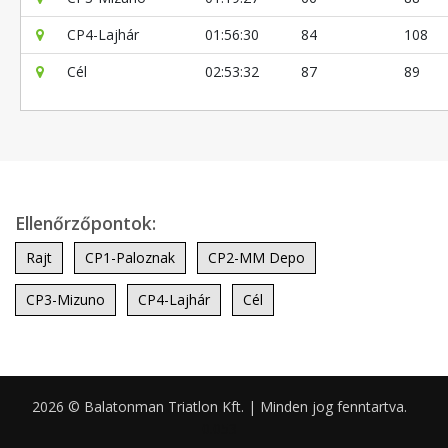
CP4-Lajhár
01:56:30
84
108
Cél
02:53:32
87
89
Ellenőrzőpontok:
Rajt
CP1-Paloznak
CP2-MM Depo
CP3-Mizuno
CP4-Lajhár
Cél
2026 © Balatonman Triatlon Kft. | Minden jog fenntartva.
0.053