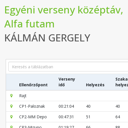
Egyéni verseny középtáv,
Alfa futam
KÁLMÁN GERGELY
Search
Verseny
Szaka
Ellenőrzőpont
idő
Helyezés
helye
Rajt
CP1-Paloznak
00:21:04
40
40
CP2-MM Depo
00:47:31
51
64
CP3-Mizuno
01:19:27
66
88