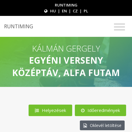
RUNTIMING
HU
|
EN
|
CZ
|
PL
RUNTIMING
KÁLMÁN GERGELY
EGYÉNI VERSENY
KÖZÉPTÁV, ALFA FUTAM
Helyezések
Időeredmények
Oklevél letöltése