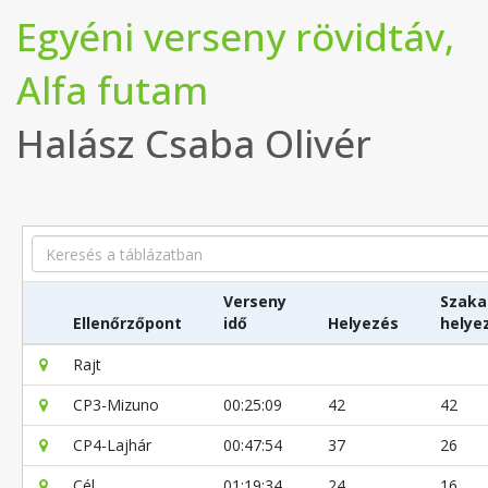
Egyéni verseny rövidtáv,
Alfa futam
Halász Csaba Olivér
Search
Verseny
Szaka
Ellenőrzőpont
idő
Helyezés
helye
Rajt
CP3-Mizuno
00:25:09
42
42
CP4-Lajhár
00:47:54
37
26
Cél
01:19:34
24
16