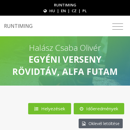
RUNTIMING
HU
|
EN
|
CZ
|
PL
RUNTIMING
Halász Csaba Olivér
EGYÉNI VERSENY
RÖVIDTÁV, ALFA FUTAM
Helyezések
Időeredmények
Oklevél letöltése