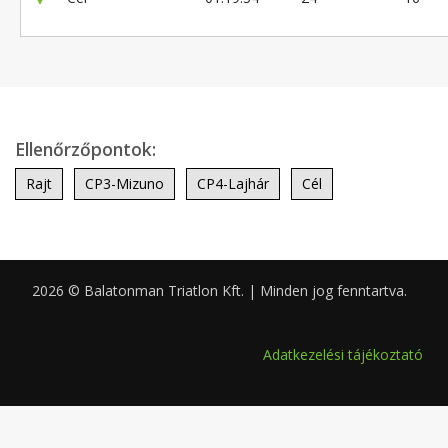
Ellenőrzőpontok:
Rajt
CP3-Mizuno
CP4-Lajhár
Cél
2026 © Balatonman Triatlon Kft. | Minden jog fenntartva.
0.057
Adatkezelési tájékoztató