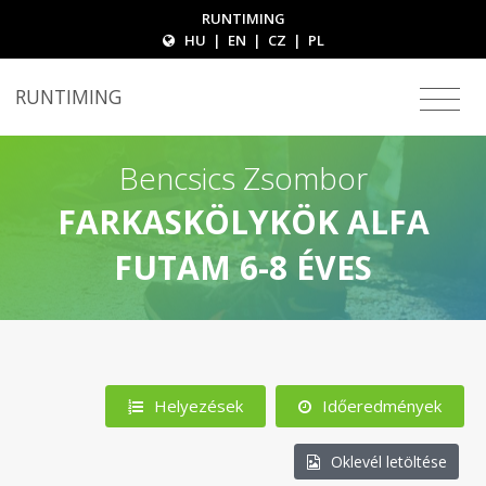
RUNTIMING
HU
|
EN
|
CZ
|
PL
RUNTIMING
Bencsics Zsombor
FARKASKÖLYKÖK ALFA
FUTAM 6-8 ÉVES
Helyezések
Időeredmények
Oklevél letöltése