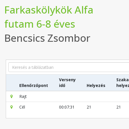
Farkaskölykök Alfa
futam 6-8 éves
Bencsics Zsombor
Search
Verseny
Szaka
Ellenőrzőpont
idő
Helyezés
helye
Rajt
Cél
00:07:31
21
21