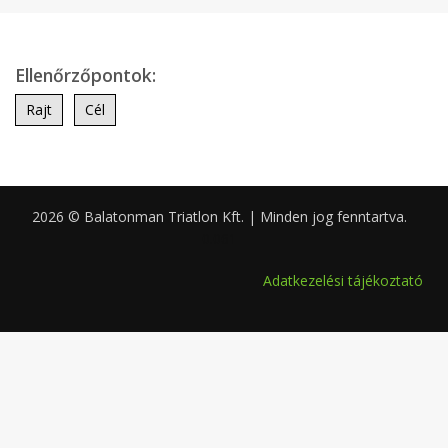
Ellenőrzőpontok:
Rajt
Cél
2026 © Balatonman Triatlon Kft. | Minden jog fenntartva.
0.061
Adatkezelési tájékoztató