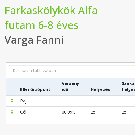
Farkaskölykök Alfa
futam 6-8 éves
Varga Fanni
Search
Verseny
Szaka
Ellenőrzőpont
idő
Helyezés
helye
Rajt
Cél
00:09:01
25
25