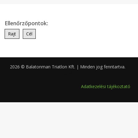
Ellenőrzőpontok:
Rajt
Cél
2026 © Balatonman Triatlon Kft. | Minden jog fenntartva.
0.046
Adatkezelési tájékoztató