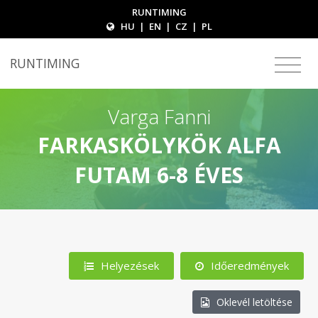
RUNTIMING
HU
|
EN
|
CZ
|
PL
RUNTIMING
Varga Fanni
FARKASKÖLYKÖK ALFA
FUTAM 6-8 ÉVES
Helyezések
Időeredmények
Oklevél letöltése