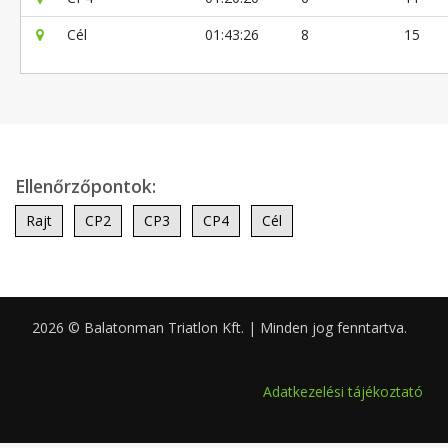
Cél
01:43:26
8
15
Ellenőrzőpontok:
Rajt
CP2
CP3
CP4
Cél
2026 © Balatonman Triatlon Kft. | Minden jog fenntartva.
0.070
Adatkezelési tájékoztató