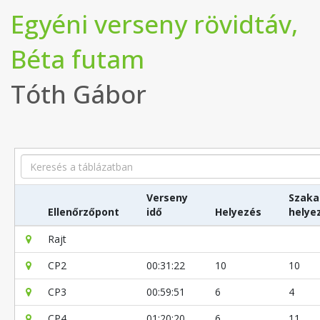
Egyéni verseny rövidtáv,
Béta futam
Tóth Gábor
Search
Verseny
Szaka
Ellenőrzőpont
idő
Helyezés
helye
Rajt
CP2
00:31:22
10
10
CP3
00:59:51
6
4
CP4
01:20:20
6
11