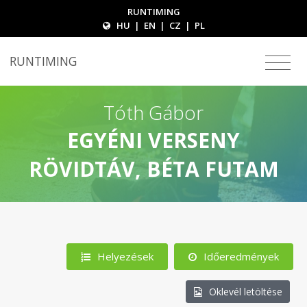
RUNTIMING
HU
|
EN
|
CZ
|
PL
RUNTIMING
Tóth Gábor
EGYÉNI VERSENY
RÖVIDTÁV, BÉTA FUTAM
Helyezések
Időeredmények
Oklevél letöltése