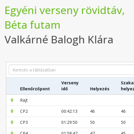
Egyéni verseny rövidtáv,
Béta futam
Valkárné Balogh Klára
Search
Verseny
Szaka
Ellenőrzőpont
idő
Helyezés
helye
Rajt
CP2
00:42:13
46
46
CP3
01:29:50
50
50
CP4
01:58:47
47
45