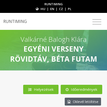
RUNTIMING
HU
|
EN
|
CZ
|
PL
RUNTIMING
Valkárné Balogh Klára
EGYÉNI VERSENY
RÖVIDTÁV, BÉTA FUTAM
Helyezések
Időeredmények
Oklevél letöltése