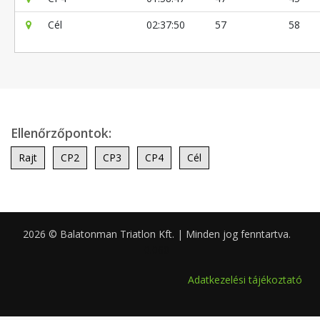
Cél
02:37:50
57
58
Ellenőrzőpontok:
Rajt
CP2
CP3
CP4
Cél
2026 © Balatonman Triatlon Kft. | Minden jog fenntartva.
0.060
Adatkezelési tájékoztató