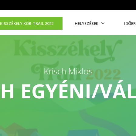
KISSZÉKELY KÖR-TRAIL 2022
HELYEZÉSEK
IDŐE
Krisch Miklos
5H EGYÉNI/VÁ