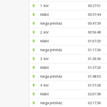
1. kör
00:27:51
Kilátó
00:37:44
Varga présház
00:47:39
2. kör
00:56:48
Kilátó
01:07:20
Varga présház
01:17:26
3. kör
01:26:36
Kilátó
01:37:20
Varga présház
01:48:03
4. kör
01:57:28
Kilátó
02:07:38
Varga présház
02:17:36