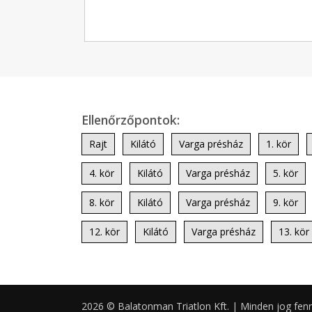
Ellenőrzőpontok:
Rajt
Kilátó
Varga présház
1. kör
4. kör
Kilátó
Varga présház
5. kör
8. kör
Kilátó
Varga présház
9. kör
12. kör
Kilátó
Varga présház
13. kör
2026 © Balatonman Triatlon Kft. | Minden jog fen