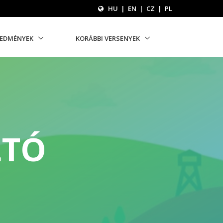
HU
|
EN
|
CZ
|
PL
REDMÉNYEK
KORÁBBI VERSENYEK
LTÓ