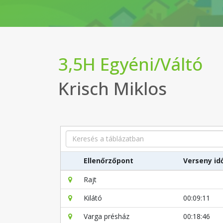
3,5H Egyéni/Váltó
Krisch Miklos
Search
Ellenőrzőpont
Verseny id
Rajt
Kilátó
00:09:11
Varga présház
00:18:46