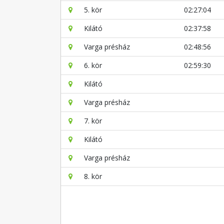
5. kör
02:27:04
Kilátó
02:37:58
Varga présház
02:48:56
6. kör
02:59:30
Kilátó
Varga présház
7. kör
Kilátó
Varga présház
8. kör