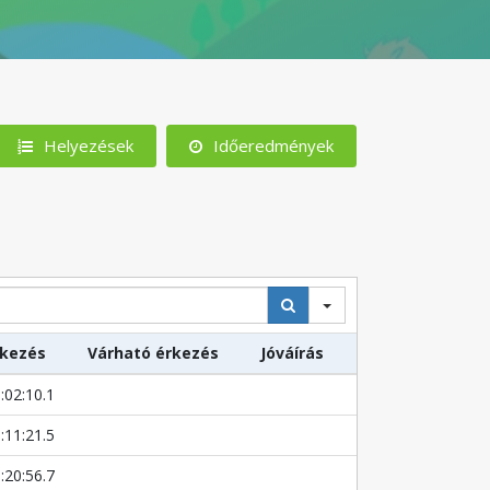
Helyezések
Időeredmények
rkezés
Várható érkezés
Jóváírás
:02:10.1
:11:21.5
:20:56.7