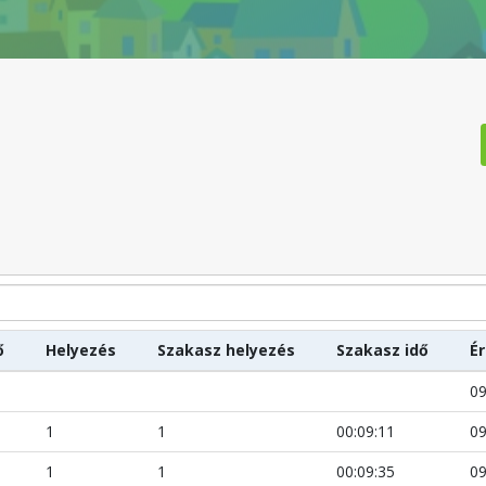
ő
Helyezés
Szakasz helyezés
Szakasz idő
É
09
1
1
00:09:11
09
1
1
00:09:35
09