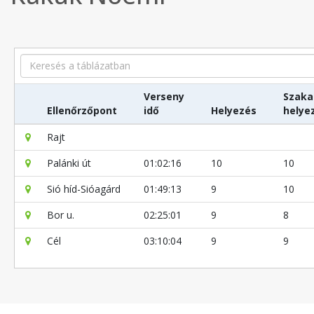
Search
Verseny
Szaka
Ellenőrzőpont
idő
Helyezés
helye
Rajt
Palánki út
01:02:16
10
10
Sió híd-Sióagárd
01:49:13
9
10
Bor u.
02:25:01
9
8
Cél
03:10:04
9
9