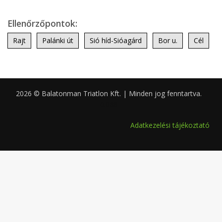
Ellenőrzőpontok:
Rajt
Palánki út
Sió híd-Sióagárd
Bor u.
Cél
2026 © Balatonman Triatlon Kft. | Minden jog fenntartva.
0.068
Adatkezelési tájékoztató