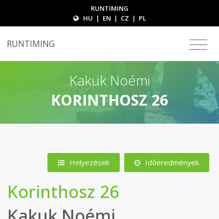
RUNTIMING
HU
|
EN
|
CZ
|
PL
RUNTIMING
Kakuk Noémi
KORINTHOSZ 26
Helyezések
Időeredmények
Korinthosz 26
Kakuk Noémi