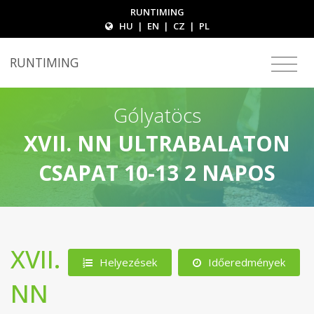
RUNTIMING
HU
|
EN
|
CZ
|
PL
RUNTIMING
Gólyatöcs
XVII. NN ULTRABALATON
CSAPAT 10-13 2 NAPOS
XVII.
Helyezések
Időeredmények
NN