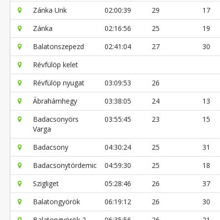
Zánka Unk
02:00:39
29
17
Zánka
02:16:56
25
19
Balatonszepezd
02:41:04
27
30
Révfülöp kelet
Révfülöp nyugat
03:09:53
26
Ábrahámhegy
03:38:05
24
13
Badacsonyörs
03:55:45
23
15
Varga
Badacsony
04:30:24
25
31
Badacsonytördemic
04:59:30
25
18
Szigliget
05:28:46
26
37
Balatongyörök
06:19:12
26
30
Balatongyörök 2
06:35:56
26
21