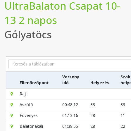
UltraBalaton Csapat 10-
13 2 napos
Gólyatöcs
Search
Verseny
Szak
Ellenőrzőpont
idő
Helyezés
hely
Rajt
Aszófő
00:48:12
33
33
Fövenyes
01:13:16
28
11
Balatonakali
01:38:55
28
22