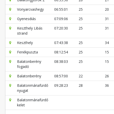
Vonyarcvashegy
06:55:01
25
20
Gyenesdiás
07:09:06
25
31
Keszthely Libás
07:20:30
25
31
strand
Keszthely
07:43:38
25
34
Fenékpuszta
08:12:54
25
15
Balatonberény
08:38:03
25
15
fogadó
Balatonberény
08:57:00
22
26
Balatonmáriafürdő
09:28:23
28
36
nyugat
Balatonmáriafürdő
kelet