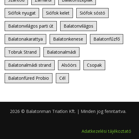
Siófok nyugat
Siófok kelet
Siófok sóstó
Balatonvilágos parti út
Balatonvilágos
Balatonakarattya
Balatonkenese
Balatonfűzfő
Tobruk Strand
Balatonalmádi
Balatonalmádi strand
Alsóörs
Csopak
Balatonfüred Probio
Cél
2026 © Balatonman Triatlon Kft. | Minden jog fenntartva.
0.085
Adatkezelési tájékoztató