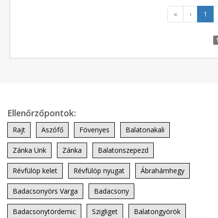
«
‹
1
Ellenőrzőpontok:
Rajt
Aszófő
Fövenyes
Balatonakali
Zánka Unk
Zánka
Balatonszepezd
Révfülöp kelet
Révfülöp nyugat
Ábrahámhegy
Badacsonyörs Varga
Badacsony
Badacsonytördemic
Szigliget
Balatongyörök