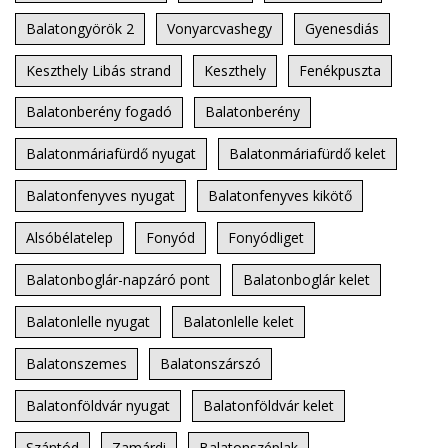
Balatongyörök 2
Vonyarcvashegy
Gyenesdiás
Keszthely Libás strand
Keszthely
Fenékpuszta
Balatonberény fogadó
Balatonberény
Balatonmáriafürdő nyugat
Balatonmáriafürdő kelet
Balatonfenyves nyugat
Balatonfenyves kikötő
Alsóbélatelep
Fonyód
Fonyódliget
Balatonboglár-napzáró pont
Balatonboglár kelet
Balatonlelle nyugat
Balatonlelle kelet
Balatonszemes
Balatonszárszó
Balatonföldvár nyugat
Balatonföldvár kelet
Szántód
Zamárdi
Balatonszéplak