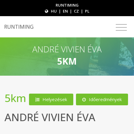
RUNTIMING
HU
|
EN
|
CZ
|
PL
RUNTIMING
ANDRÉ VIVIEN ÉVA
5KM
5km
Helyezések
Időeredmények
ANDRÉ VIVIEN ÉVA