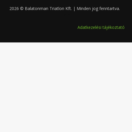
2026 © Balatonman Triatlon Kft. | Minden jog fenntartva.
0.054
Adatkezelési tájékoztató