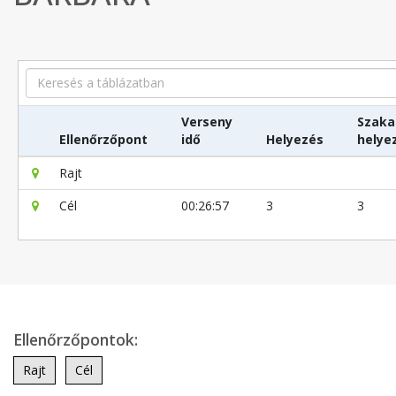
Search
Verseny
Szaka
Ellenőrzőpont
idő
Helyezés
helye
Rajt
Cél
00:26:57
3
3
Ellenőrzőpontok:
Rajt
Cél