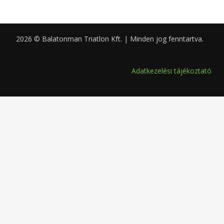
2026 © Balatonman Triatlon Kft. | Minden jog fenntartva.
0.066
Adatkezelési tájékoztató