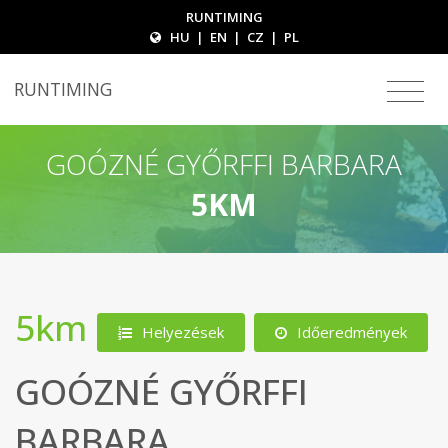
RUNTIMING
HU
|
EN
|
CZ
|
PL
RUNTIMING
GOÓZNÉ GYŐRFFI BARBARA
5KM
5km
Helyezések
Időeredmények
GOÓZNÉ GYŐRFFI
BARBARA