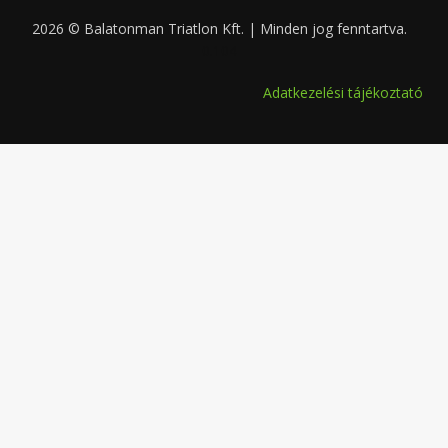
2026 © Balatonman Triatlon Kft. | Minden jog fenntartva.
0.104
Adatkezelési tájékoztató