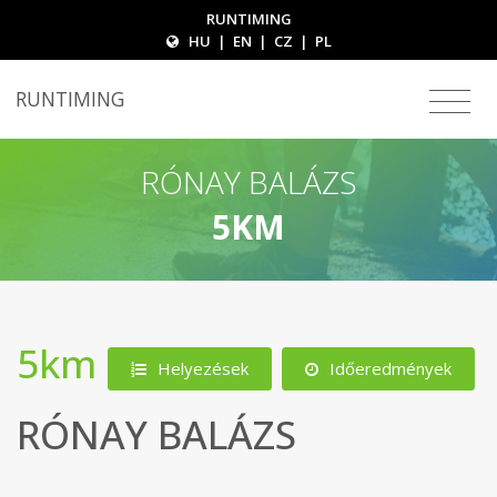
RUNTIMING
HU
|
EN
|
CZ
|
PL
RUNTIMING
RÓNAY BALÁZS
5KM
5km
Helyezések
Időeredmények
RÓNAY BALÁZS