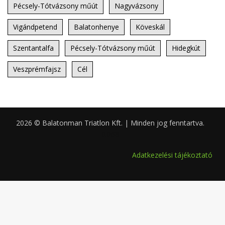
Pécsely-Tótvázsony műút
Nagyvázsony
Vigándpetend
Balatonhenye
Köveskál
Szentantalfa
Pécsely-Tótvázsony műút
Hidegkút
Veszprémfajsz
Cél
2026 © Balatonman Triatlon Kft. | Minden jog fenntartva.
0.068
Adatkezelési tájékoztató