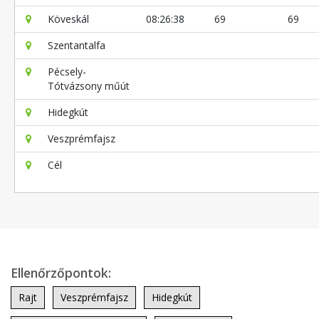
Köveskál
08:26:38
69
69
Szentantalfa
Pécsely-
Tótvázsony műút
Hidegkút
Veszprémfajsz
Cél
Ellenőrzőpontok:
Rajt
Veszprémfajsz
Hidegkút