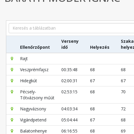
Search
Verseny
Szaka
Ellenőrzőpont
idő
Helyezés
helye
Rajt
Veszprémfajsz
00:35:48
68
68
Hidegkút
02:00:31
67
67
Pécsely-
02:53:15
68
70
Tótvázsony műút
Nagyvázsony
04:03:34
68
72
Vigándpetend
05:04:44
67
68
Balatonhenye
06:16:55
68
69