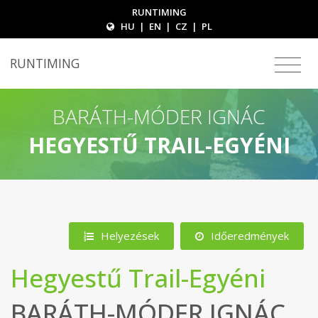
RUNTIMING
HU
|
EN
|
CZ
|
PL
RUNTIMING
BARÁTH-MÓDER IGNÁC
HEGYESTŰ TRAIL-EGYÉNI
Helyezések
Időeredmények
Hegyestű Trail-Egyéni
BARÁTH-MÓDER IGNÁC