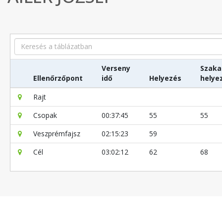
Search
Verseny
Szaka
Ellenőrzőpont
idő
Helyezés
helye
Rajt
Csopak
00:37:45
55
55
Veszprémfajsz
02:15:23
59
Cél
03:02:12
62
68