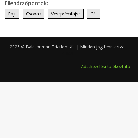
Ellenőrzőpontok:
Rajt
Csopak
Veszprémfajsz
Cél
2026 © Balatonman Triatlon Kft. | Minden jog fenntartva.
0.046
Adatkezelési tájékoztató