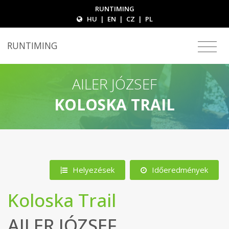
RUNTIMING
HU
|
EN
|
CZ
|
PL
RUNTIMING
AILER JÓZSEF
KOLOSKA TRAIL
Helyezések
Időeredmények
Koloska Trail
AILER JÓZSEF