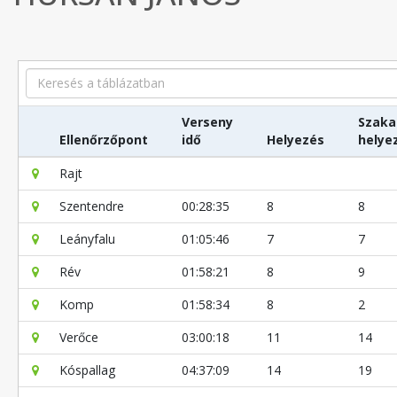
Search
Verseny
Szaka
Ellenőrzőpont
idő
Helyezés
helye
Rajt
Szentendre
00:28:35
8
8
Leányfalu
01:05:46
7
7
Rév
01:58:21
8
9
Komp
01:58:34
8
2
Verőce
03:00:18
11
14
Kóspallag
04:37:09
14
19