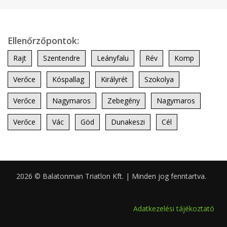
Ellenőrzőpontok:
Rajt
Szentendre
Leányfalu
Rév
Komp
Verőce
Kóspallag
Királyrét
Szokolya
Verőce
Nagymaros
Zebegény
Nagymaros
Verőce
Vác
Göd
Dunakeszi
Cél
2026 © Balatonman Triatlon Kft. | Minden jog fenntartva.
0.068
Adatkezelési tájékoztató