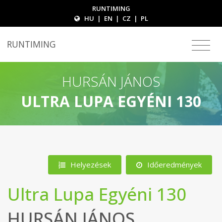
RUNTIMING
HU
|
EN
|
CZ
|
PL
RUNTIMING
HURSÁN JÁNOS
ULTRA LUPA EGYÉNI 130
Helyezések
Időeredmények
Ultra Lupa Egyéni 130
HURSÁN JÁNOS