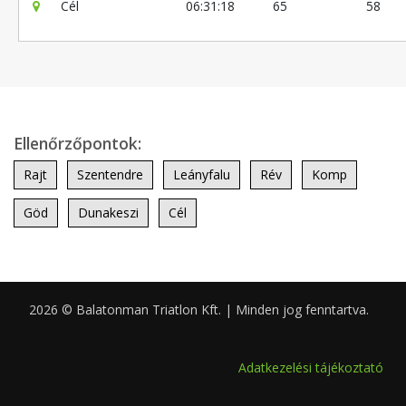
Cél
06:31:18
65
58
Ellenőrzőpontok:
Rajt
Szentendre
Leányfalu
Rév
Komp
Göd
Dunakeszi
Cél
2026 © Balatonman Triatlon Kft. | Minden jog fenntartva.
0.064
Adatkezelési tájékoztató