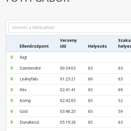
Search
Verseny
Szaka
Ellenőrzőpont
idő
Helyezés
helye
Rajt
Szentendre
00:34:03
63
63
Leányfalu
01:23:21
60
63
Rév
02:41:41
65
69
Komp
02:42:05
65
52
Göd
03:46:25
65
59
Dunakeszi
05:19:26
65
63