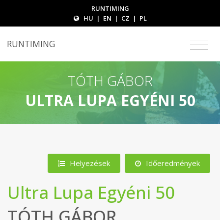
RUNTIMING
HU
|
EN
|
CZ
|
PL
RUNTIMING
TÓTH GÁBOR
ULTRA LUPA EGYÉNI 50
Helyezések
Időeredmények
Ultra Lupa Egyéni 50
TÓTH GÁBOR