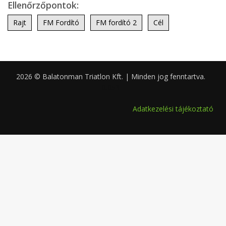
Ellenőrzőpontok:
Rajt
FM Fordító
FM fordító 2
Cél
2026 © Balatonman Triatlon Kft. | Minden jog fenntartva.
0.053
Adatkezelési tájékoztató