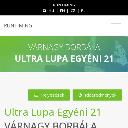
RUNTIMING
HU
|
EN
|
CZ
|
PL
RUNTIMING
VÁRNAGY BORBÁLA
ULTRA LUPA EGYÉNI 21
Helyezések
Időeredmények
Ultra Lupa Egyéni 21
VÁRNAGY BORBÁLA