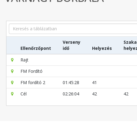
Search
Verseny
Szaka
Ellenőrzőpont
idő
Helyezés
helye
Rajt
FM Fordító
FM fordító 2
01:45:28
41
Cél
02:26:04
42
42