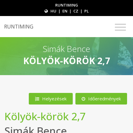
RUNTIMING
HU
|
EN
|
CZ
|
PL
RUNTIMING
Simák Bence
KÖLYÖK-KÖRÖK 2,7
Helyezések
Időeredmények
Kölyök-körök 2,7
Simák Bence