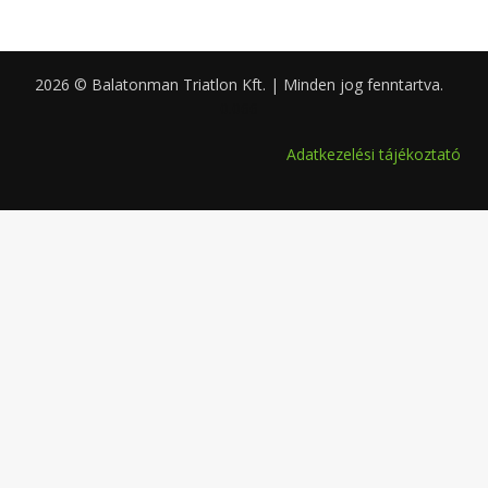
2026 © Balatonman Triatlon Kft. | Minden jog fenntartva.
0.066
Adatkezelési tájékoztató