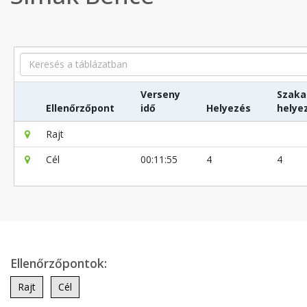
Search
Verseny
Szaka
Ellenőrzőpont
idő
Helyezés
helye
Rajt
Cél
00:11:55
4
4
Ellenőrzőpontok:
Rajt
Cél