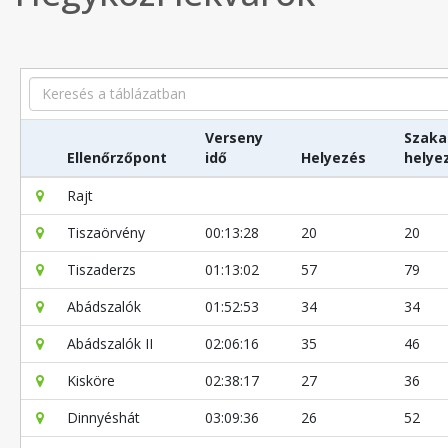
Search
Verseny
Szaka
Ellenőrzőpont
idő
Helyezés
helye
Rajt
Tiszaörvény
00:13:28
20
20
Tiszaderzs
01:13:02
57
79
Abádszalók
01:52:53
34
34
Abádszalók II
02:06:16
35
46
Kisköre
02:38:17
27
36
Dinnyéshát
03:09:36
26
52