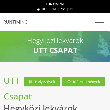
RUNTIMING
HU
|
EN
|
CZ
|
PL
RUNTIMING
Hegyközi lekvárok
UTT CSAPAT
UTT
Helyezések
Időeredmények
Csapat
Hegyközi lekvárok