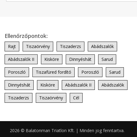
Ellenőrzőpontok:
Rajt
Tiszaörvény
Tiszaderzs
Abádszalók
Abádszalók II
Kisköre
Dinnyéshát
Sarud
Poroszló
Tiszafüred fordító
Poroszló
Sarud
Dinnyéshát
Kisköre
Abádszalók II
Abádszalók
Tiszaderzs
Tiszaörvény
Cél
2026 © Balatonman Triatlon Kft. | Minden jog fenntartva.