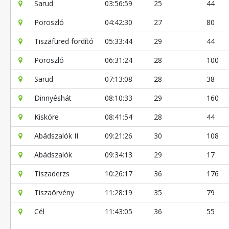
Sarud
03:56:59
25
44
Poroszló
04:42:30
27
80
Tiszafüred fordító
05:33:44
29
44
Poroszló
06:31:24
28
100
Sarud
07:13:08
28
38
Dinnyéshát
08:10:33
29
160
Kisköre
08:41:54
28
44
Abádszalók II
09:21:26
30
108
Abádszalók
09:34:13
29
17
Tiszaderzs
10:26:17
36
176
Tiszaörvény
11:28:19
35
79
Cél
11:43:05
36
55