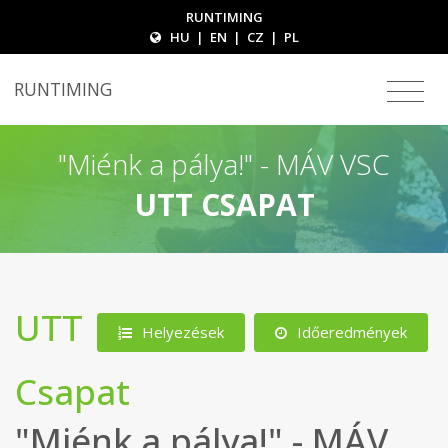
RUNTIMING
HU
|
EN
|
CZ
|
PL
RUNTIMING
"Miénk a pálya!" - MÁV VSC
UTT CSAPAT
UTT
Helyezések
Időeredmények
Csapat
"Miénk a pálya!" - MÁV