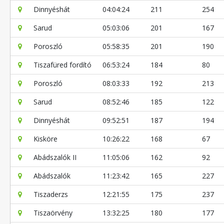
Dinnyéshát
04:04:24
211
254
Sarud
05:03:06
201
167
Poroszló
05:58:35
201
190
Tiszafüred fordító
06:53:24
184
80
Poroszló
08:03:33
192
213
Sarud
08:52:46
185
122
Dinnyéshát
09:52:51
187
194
Kisköre
10:26:22
168
67
Abádszalók II
11:05:06
162
92
Abádszalók
11:23:42
165
227
Tiszaderzs
12:21:55
175
237
Tiszaörvény
13:32:25
180
177