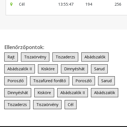
Cél
13:55:47
194
256
Ellenőrzőpontok:
Rajt
Tiszaörvény
Tiszaderzs
Abádszalók
Abádszalók II
Kisköre
Dinnyéshát
Sarud
Poroszló
Tiszafüred fordító
Poroszló
Sarud
Dinnyéshát
Kisköre
Abádszalók II
Abádszalók
Tiszaderzs
Tiszaörvény
Cél