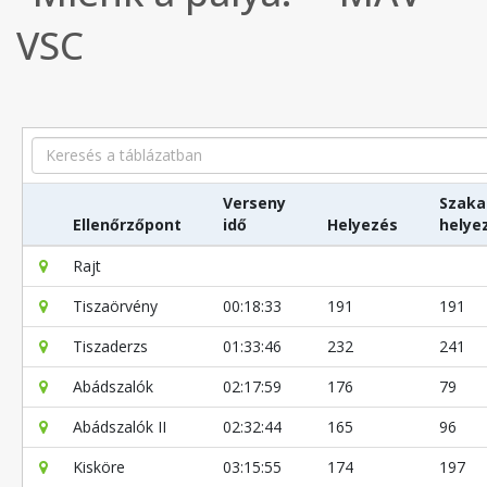
VSC
Search
Verseny
Szaka
Ellenőrzőpont
idő
Helyezés
helye
Rajt
Tiszaörvény
00:18:33
191
191
Tiszaderzs
01:33:46
232
241
Abádszalók
02:17:59
176
79
Abádszalók II
02:32:44
165
96
Kisköre
03:15:55
174
197