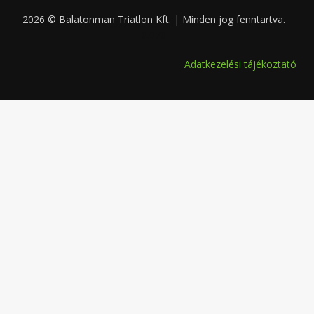
2026 © Balatonman Triatlon Kft. | Minden jog fenntartva.
0.070
Adatkezelési tájékoztató