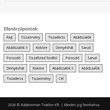
Ellenőrzőpontok:
Rajt
Tiszaörvény
Tiszaderzs
Abádszalók
Abádszalók II
Kisköre
Dinnyéshát
Sarud
Poroszló
Tiszafüred fordító
Poroszló
Sarud
Dinnyéshát
Kisköre
Abádszalók II
Abádszalók
Tiszaderzs
Tiszaörvény
Cél
2026 © Balatonman Triatlon Kft. | Minden jog fenntartva.