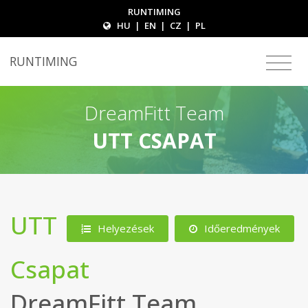
RUNTIMING
HU
|
EN
|
CZ
|
PL
RUNTIMING
DreamFitt Team
UTT CSAPAT
UTT
Helyezések
Időeredmények
Csapat
DreamFitt Team