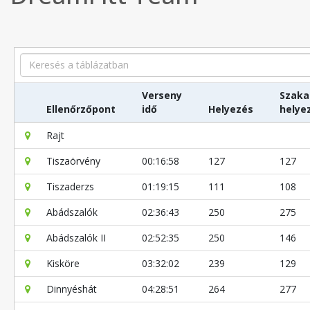
Search
Verseny
Szaka
Ellenőrzőpont
idő
Helyezés
helye
Rajt
Tiszaörvény
00:16:58
127
127
Tiszaderzs
01:19:15
111
108
Abádszalók
02:36:43
250
275
Abádszalók II
02:52:35
250
146
Kisköre
03:32:02
239
129
Dinnyéshát
04:28:51
264
277