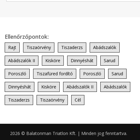
Ellenőrzőpontok:
Rajt
Tiszaörvény
Tiszaderzs
Abádszalók
Abádszalók II
Kisköre
Dinnyéshát
Sarud
Poroszló
Tiszafüred fordító
Poroszló
Sarud
Dinnyéshát
Kisköre
Abádszalók II
Abádszalók
Tiszaderzs
Tiszaörvény
Cél
2026 © Balatonman Triatlon Kft. | Minden jog fenntartva.