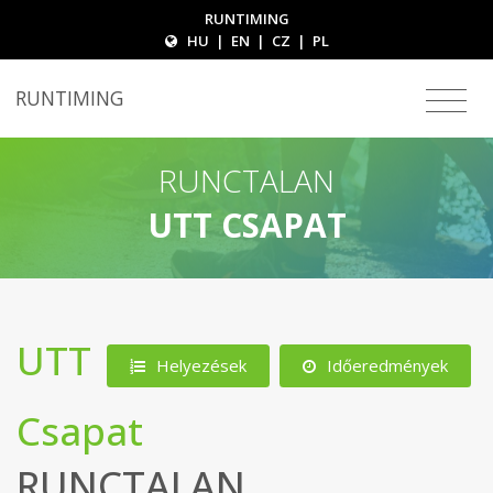
RUNTIMING
HU
|
EN
|
CZ
|
PL
RUNTIMING
RUNCTALAN
UTT CSAPAT
UTT
Helyezések
Időeredmények
Csapat
RUNCTALAN