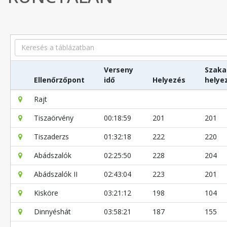
Search
Verseny
Szaka
Ellenőrzőpont
idő
Helyezés
helye
Rajt
Tiszaörvény
00:18:59
201
201
Tiszaderzs
01:32:18
222
220
Abádszalók
02:25:50
228
204
Abádszalók II
02:43:04
223
201
Kisköre
03:21:12
198
104
Dinnyéshát
03:58:21
187
155