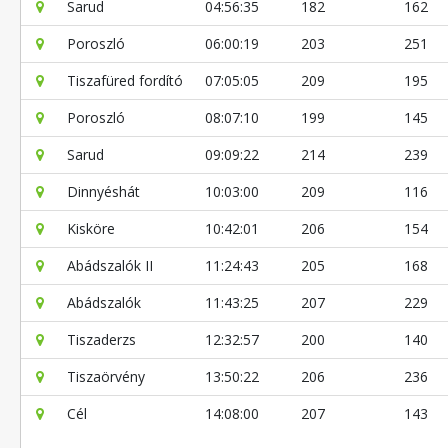
Sarud
04:56:35
182
162
Poroszló
06:00:19
203
251
Tiszafüred fordító
07:05:05
209
195
Poroszló
08:07:10
199
145
Sarud
09:09:22
214
239
Dinnyéshát
10:03:00
209
116
Kisköre
10:42:01
206
154
Abádszalók II
11:24:43
205
168
Abádszalók
11:43:25
207
229
Tiszaderzs
12:32:57
200
140
Tiszaörvény
13:50:22
206
236
Cél
14:08:00
207
143