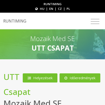
RUNTIMING
HU
|
EN
|
CZ
|
PL
RUNTIMING
Mozaik Med SE
UTT CSAPAT
UTT
Helyezések
Időeredmények
Csapat
Mozaik Med SE