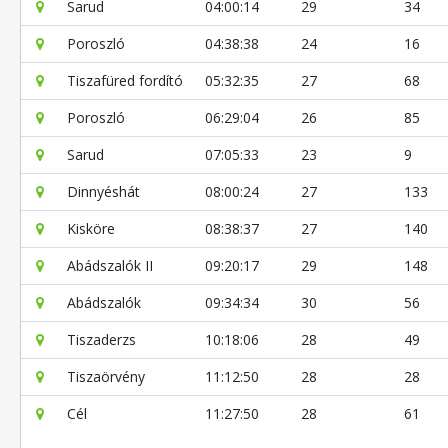
Sarud
04:00:14
29
34
Poroszló
04:38:38
24
16
Tiszafüred fordító
05:32:35
27
68
Poroszló
06:29:04
26
85
Sarud
07:05:33
23
9
Dinnyéshát
08:00:24
27
133
Kisköre
08:38:37
27
140
Abádszalók II
09:20:17
29
148
Abádszalók
09:34:34
30
56
Tiszaderzs
10:18:06
28
49
Tiszaörvény
11:12:50
28
28
Cél
11:27:50
28
61