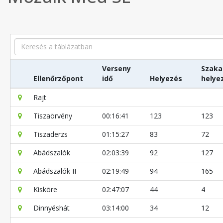
Search
Verseny
Szaka
Ellenőrzőpont
idő
Helyezés
helye
Rajt
Tiszaörvény
00:16:41
123
123
Tiszaderzs
01:15:27
83
72
Abádszalók
02:03:39
92
127
Abádszalók II
02:19:49
94
165
Kisköre
02:47:07
44
4
Dinnyéshát
03:14:00
34
12