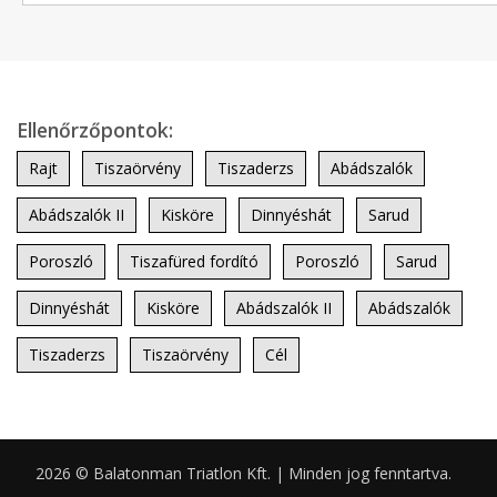
Ellenőrzőpontok:
Rajt
Tiszaörvény
Tiszaderzs
Abádszalók
Abádszalók II
Kisköre
Dinnyéshát
Sarud
Poroszló
Tiszafüred fordító
Poroszló
Sarud
Dinnyéshát
Kisköre
Abádszalók II
Abádszalók
Tiszaderzs
Tiszaörvény
Cél
2026 © Balatonman Triatlon Kft. | Minden jog fenntartva.