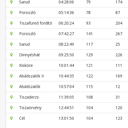
Sarud
04:28:06
79
174
Poroszló
05:14:36
78
87
Tiszafüred fordító
06:20:24
93
204
Poroszló
07:42:27
141
267
Sarud
08:22:49
117
25
Dinnyéshát
09:25:50
129
226
Kisköre
10:01:44
121
111
Abádszalók II
10:44:35
122
169
Abádszalók
10:57:04
115
12
Tiszaderzs
11:39:05
108
31
Tiszaörvény
12:44:51
104
120
Cél
13:01:50
104
123