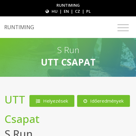
RUNTIMING
HU
|
EN
|
CZ
|
PL
RUNTIMING
S Run
UTT CSAPAT
UTT
Helyezések
Időeredmények
Csapat
S Run