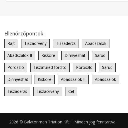
Ellenőrzőpontok:
Rajt
Tiszaörvény
Tiszaderzs
Abádszalók
Abádszalók II
Kisköre
Dinnyéshát
Sarud
Poroszló
Tiszafüred fordító
Poroszló
Sarud
Dinnyéshát
Kisköre
Abádszalók II
Abádszalók
Tiszaderzs
Tiszaörvény
Cél
2026 © Balatonman Triatlon Kft. | Minden jog fenntartva.