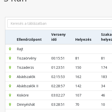
Search
Verseny
Szaka
Ellenőrzőpont
idő
Helyezés
helye
Rajt
Tiszaörvény
00:15:51
81
81
Tiszaderzs
01:23:51
150
174
Abádszalók
02:15:53
162
183
Abádszalók II
02:28:57
142
34
Kisköre
03:02:27
107
46
Dinnyéshát
03:28:51
70
10