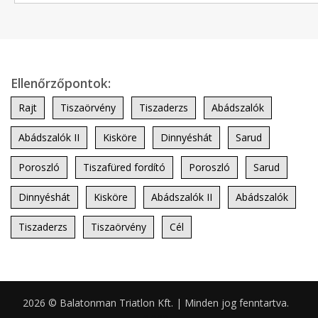
Ellenőrzőpontok:
Rajt
Tiszaörvény
Tiszaderzs
Abádszalók
Abádszalók II
Kisköre
Dinnyéshát
Sarud
Poroszló
Tiszafüred fordító
Poroszló
Sarud
Dinnyéshát
Kisköre
Abádszalók II
Abádszalók
Tiszaderzs
Tiszaörvény
Cél
2026 © Balatonman Triatlon Kft. | Minden jog fenntartva.