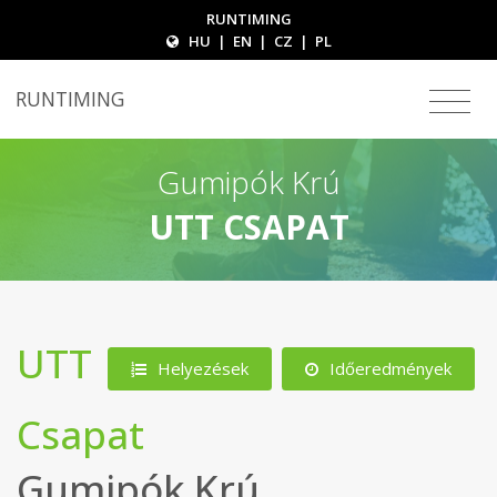
RUNTIMING
HU
|
EN
|
CZ
|
PL
RUNTIMING
Gumipók Krú
UTT CSAPAT
UTT
Helyezések
Időeredmények
Csapat
Gumipók Krú