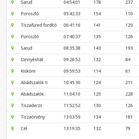
Sarud
04:54:01
178
237
Poroszló
05:42:33
154
110
Tiszafüred fordító
06:41:16
141
129
Poroszló
07:40:37
135
126
Sarud
08:35:38
143
193
Dinnyéshát
09:26:52
132
84
Kisköre
09:59:53
114
61
Abádszalók II
10:45:30
124
211
Abádszalók
11:04:10
129
228
Tiszaderzs
11:52:52
130
126
Tiszaörvény
13:03:59
134
181
Cél
13:19:35
132
79