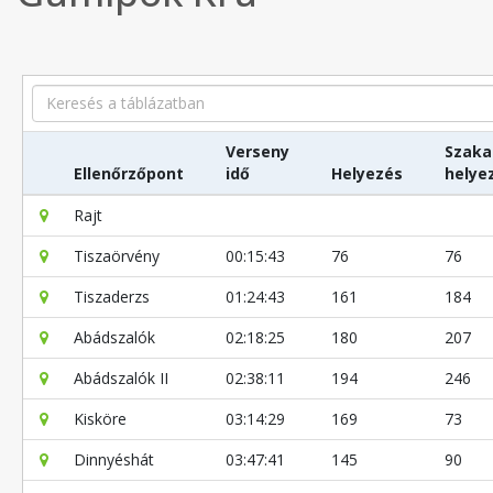
Search
Verseny
Szaka
Ellenőrzőpont
idő
Helyezés
helye
Rajt
Tiszaörvény
00:15:43
76
76
Tiszaderzs
01:24:43
161
184
Abádszalók
02:18:25
180
207
Abádszalók II
02:38:11
194
246
Kisköre
03:14:29
169
73
Dinnyéshát
03:47:41
145
90