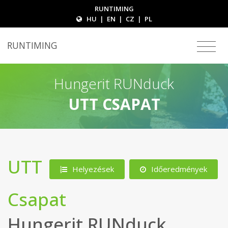
RUNTIMING
HU
|
EN
|
CZ
|
PL
RUNTIMING
Hungerit RUNduck
UTT CSAPAT
UTT
Helyezések
Időeredmények
Csapat
Hungerit RUNduck