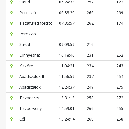
Sarud
05:24:33
252
122
Poroszló
06:33:20
266
269
Tiszafüred fordító
07:35:57
262
174
Poroszló
Sarud
09:09:59
216
Dinnyéshát
10:18:46
231
252
Kisköre
11:04:21
234
243
Abádszalók II
11:56:59
237
264
Abádszalók
12:24:37
249
275
Tiszaderzs
13:31:13
258
272
Tiszaörvény
14:59:01
266
265
Cél
15:24:14
268
268