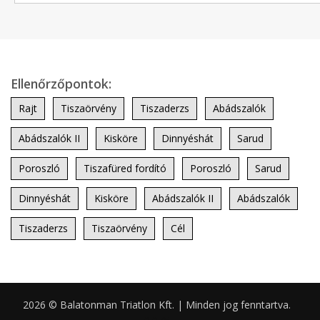
Ellenőrzőpontok:
Rajt
Tiszaörvény
Tiszaderzs
Abádszalók
Abádszalók II
Kisköre
Dinnyéshát
Sarud
Poroszló
Tiszafüred fordító
Poroszló
Sarud
Dinnyéshát
Kisköre
Abádszalók II
Abádszalók
Tiszaderzs
Tiszaörvény
Cél
2026 © Balatonman Triatlon Kft. | Minden jog fenntartva.