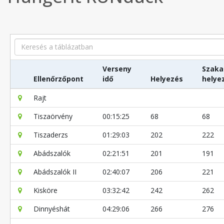
Search
Verseny
Szaka
Ellenőrzőpont
idő
Helyezés
helye
Rajt
Tiszaörvény
00:15:25
68
68
Tiszaderzs
01:29:03
202
222
Abádszalók
02:21:51
201
191
Abádszalók II
02:40:07
206
221
Kisköre
03:32:42
242
262
Dinnyéshát
04:29:06
266
276