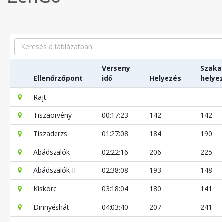
Search
Verseny
Szaka
Ellenőrzőpont
idő
Helyezés
helye
Rajt
Tiszaörvény
00:17:23
142
142
Tiszaderzs
01:27:08
184
190
Abádszalók
02:22:16
206
225
Abádszalók II
02:38:08
193
148
Kisköre
03:18:04
180
141
Dinnyéshát
04:03:40
207
241