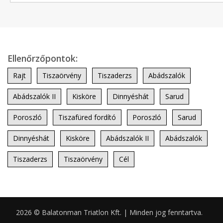
Ellenőrzőpontok:
Rajt
Tiszaörvény
Tiszaderzs
Abádszalók
Abádszalók II
Kisköre
Dinnyéshát
Sarud
Poroszló
Tiszafüred fordító
Poroszló
Sarud
Dinnyéshát
Kisköre
Abádszalók II
Abádszalók
Tiszaderzs
Tiszaörvény
Cél
2026 © Balatonman Triatlon Kft. | Minden jog fenntartva.