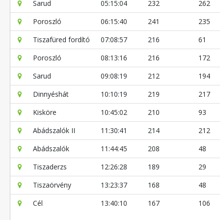
Sarud
05:15:04
232
262
Poroszló
06:15:40
241
235
Tiszafüred fordító
07:08:57
216
61
Poroszló
08:13:16
216
172
Sarud
09:08:19
212
194
Dinnyéshát
10:10:19
219
217
Kisköre
10:45:02
210
93
Abádszalók II
11:30:41
214
212
Abádszalók
11:44:45
208
48
Tiszaderzs
12:26:28
189
29
Tiszaörvény
13:23:37
168
48
Cél
13:40:10
167
106