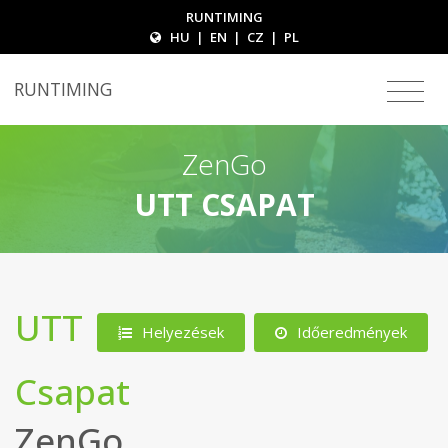
RUNTIMING
HU
|
EN
|
CZ
|
PL
RUNTIMING
ZenGo
UTT CSAPAT
UTT
Helyezések
Időeredmények
Csapat
ZenGo