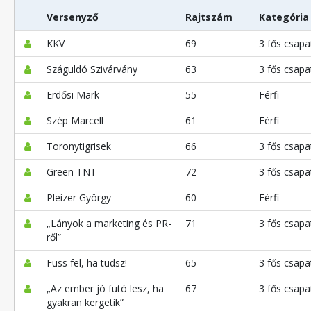
Versenyző
Rajtszám
Kategória
KKV
69
3 fős csapa
Száguldó Szivárvány
63
3 fős csapa
Erdősi Mark
55
Férfi
Szép Marcell
61
Férfi
Toronytigrisek
66
3 fős csapa
Green TNT
72
3 fős csapa
Pleizer György
60
Férfi
„Lányok a marketing és PR-
71
3 fős csapa
ről”
Fuss fel, ha tudsz!
65
3 fős csapa
„Az ember jó futó lesz, ha
67
3 fős csapa
gyakran kergetik”