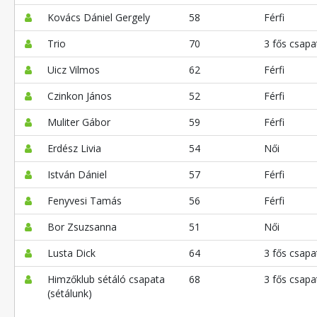
Kovács Dániel Gergely
58
Férfi
Trio
70
3 fős csapa
Uicz Vilmos
62
Férfi
Czinkon János
52
Férfi
Muliter Gábor
59
Férfi
Erdész Livia
54
Női
István Dániel
57
Férfi
Fenyvesi Tamás
56
Férfi
Bor Zsuzsanna
51
Női
Lusta Dick
64
3 fős csapa
Himzőklub sétáló csapata
68
3 fős csapa
(sétálunk)