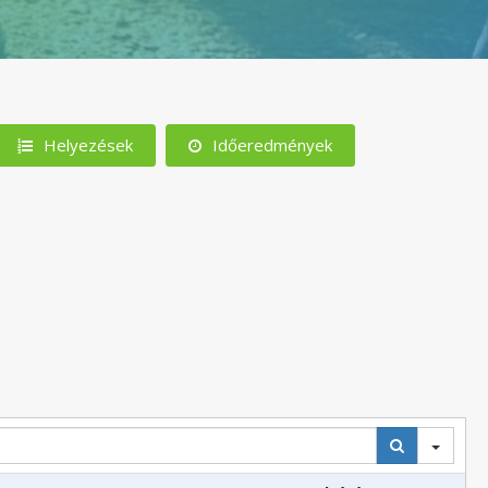
Helyezések
Időeredmények