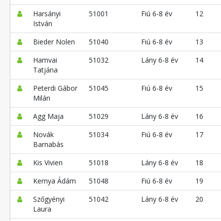
Harsányi
51001
Fiú 6-8 év
12
István
Bieder Nolen
51040
Fiú 6-8 év
13
Hamvai
51032
Lány 6-8 év
14
Tatjána
Peterdi Gábor
51045
Fiú 6-8 év
15
Milán
Agg Maja
51029
Lány 6-8 év
16
Novák
51034
Fiú 6-8 év
17
Barnabás
Kis Vivien
51018
Lány 6-8 év
18
Kernya Ádám
51048
Fiú 6-8 év
19
Szőgyényi
51042
Lány 6-8 év
20
Laura