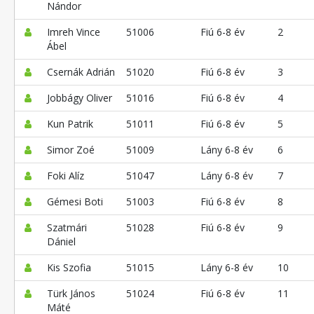
Nándor
Imreh Vince
51006
Fiú 6-8 év
2
Ábel
Csernák Adrián
51020
Fiú 6-8 év
3
Jobbágy Oliver
51016
Fiú 6-8 év
4
Kun Patrik
51011
Fiú 6-8 év
5
Simor Zoé
51009
Lány 6-8 év
6
Foki Alíz
51047
Lány 6-8 év
7
Gémesi Boti
51003
Fiú 6-8 év
8
Szatmári
51028
Fiú 6-8 év
9
Dániel
Kis Szofia
51015
Lány 6-8 év
10
Türk János
51024
Fiú 6-8 év
11
Máté