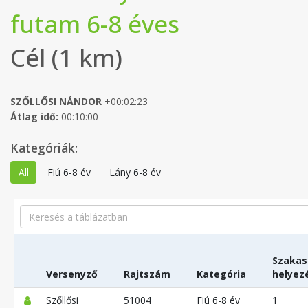
futam 6-8 éves
Cél (1 km)
SZŐLLŐSI NÁNDOR
+00:02:23
Átlag idő:
00:10:00
Kategóriák:
All
Fiú 6-8 év
Lány 6-8 év
Search
Szakas
Versenyző
Rajtszám
Kategória
helyez
Szőllősi
51004
Fiú 6-8 év
1