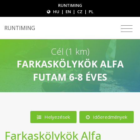
RUNTIMING
HU
|
EN
|
CZ
|
PL
RUNTIMING
Cél (1 km)
FARKASKÖLYKÖK ALFA
FUTAM 6-8 ÉVES
Helyezések
Időeredmények
Farkaskölykök Alfa