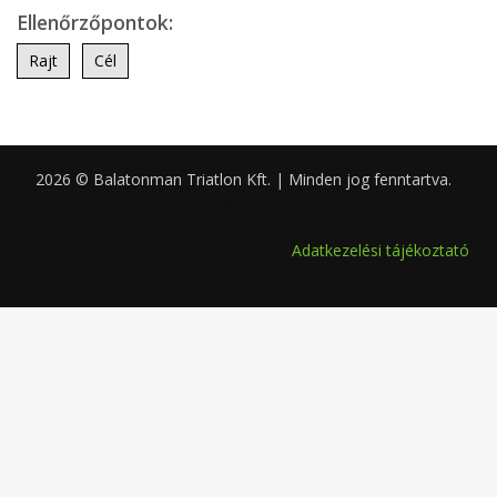
Ellenőrzőpontok:
Rajt
Cél
2026 © Balatonman Triatlon Kft. | Minden jog fenntartva.
0.053
Adatkezelési tájékoztató