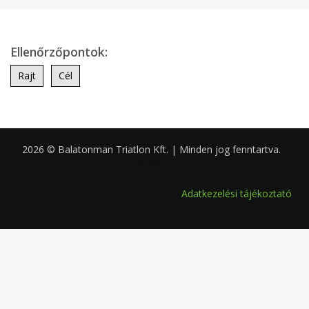
Ellenőrzőpontok:
Rajt
Cél
2026 © Balatonman Triatlon Kft. | Minden jog fenntartva.
0.064
Adatkezelési tájékoztató