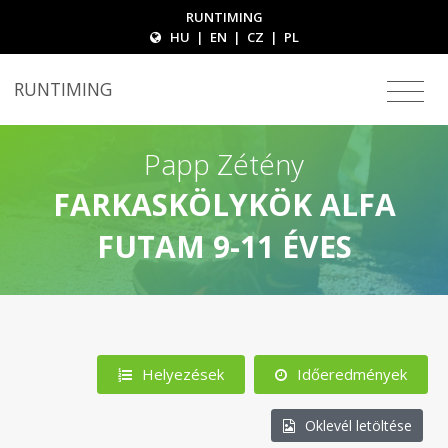
RUNTIMING
HU
|
EN
|
CZ
|
PL
RUNTIMING
Papp Zétény
FARKASKÖLYKÖK ALFA
FUTAM 9-11 ÉVES
Helyezések
Időeredmények
Oklevél letöltése