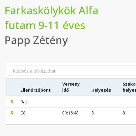
Farkaskölykök Alfa
futam 9-11 éves
Papp Zétény
Search
Verseny
Szaka
Ellenőrzőpont
idő
Helyezés
helye
Rajt
Cél
00:16:48
8
8