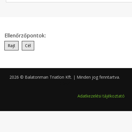
Ellenőrzőpontok:
Rajt
Cél
2026 © Balatonman Triatlon Kft. | Minden jog fenntartva.
0.054
Adatkezelési tájékoztató