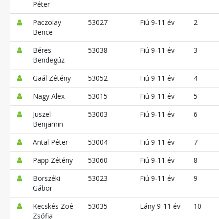
Péter
Paczolay
53027
Fiú 9-11 év
2
Bence
Béres
53038
Fiú 9-11 év
3
Bendegúz
Gaál Zétény
53052
Fiú 9-11 év
4
Nagy Alex
53015
Fiú 9-11 év
5
Juszel
53003
Fiú 9-11 év
6
Benjamin
Antal Péter
53004
Fiú 9-11 év
7
Papp Zétény
53060
Fiú 9-11 év
8
Borszéki
53023
Fiú 9-11 év
9
Gábor
Kecskés Zoé
53035
Lány 9-11 év
10
Zsófia