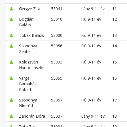
Gergye Zita
53041
Lány 9-11 év
11
Bogdán
53010
Fiú 9-11 év
12
Balázs
Tobak Balázs
53000
Fiú 9-11 év
13
Szobonya
53056
Fiú 9-11 év
14
Zente
Kolozsvári
53033
Fiú 9-11 év
15
Hunor László
Varga
53055
Fiú 9-11 év
16
Barnabás
Róbert
Szobonya
53057
Fiú 9-11 év
17
Nimród
Zahorán Dóra
53037
Lány 9-11 év
18
Tóth Zara
53001
Lány 9-11 év
19