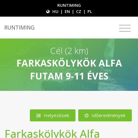
RUNTIMING
HU
|
EN
|
CZ
|
PL
RUNTIMING
Cél (2 km)
FARKASKÖLYKÖK ALFA
FUTAM 9-11 ÉVES
Helyezések
Időeredmények
Farkaskölykök Alfa