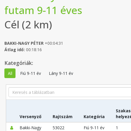
futam 9-11 éves
Cél (2 km)
BAKKI-NAGY PÉTER
+00:04:31
Átlag idő:
00:18:16
Kategóriák:
All
Fiú 9-11 év
Lány 9-11 év
Search
Szakas
Versenyző
Rajtszám
Kategória
helyez
Bakki-Nagy
53022
Fiú 9-11 év
1