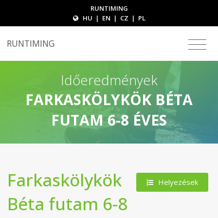
RUNTIMING
HU
|
EN
|
CZ
|
PL
RUNTIMING
Időeredmények
FARKASKÖLYKÖK BÉTA
FUTAM 6-8 ÉVES
Farkaskölykök
Helyezések
Béta futam 6-8