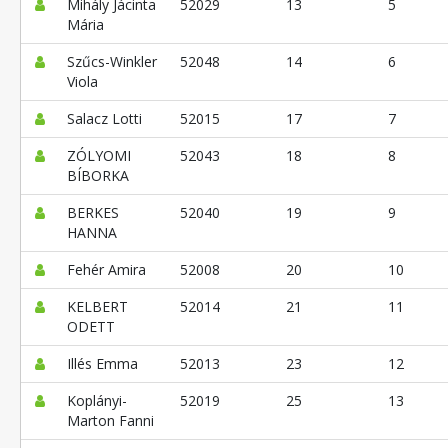
Mihály Jácinta
52029
13
5
Mária
Szűcs-Winkler
52048
14
6
Viola
Salacz Lotti
52015
17
7
ZÓLYOMI
52043
18
8
BÍBORKA
BERKES
52040
19
9
HANNA
Fehér Amira
52008
20
10
KELBERT
52014
21
11
ODETT
Illés Emma
52013
23
12
Koplányi-
52019
25
13
Marton Fanni