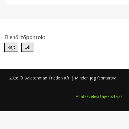
Ellenőrzőpontok:
Rajt
Cél
2026 © Balatonman Triatlon Kft. | Minden jog fenntartva.
0.062
Adatkezelési tájékoztató