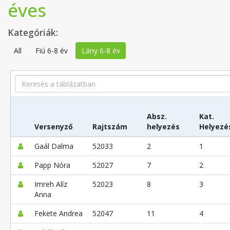
éves
Kategóriák:
All
Fiú 6-8 év
Lány 6-8 év
Search
Absz.
Kat.
Versenyző
Rajtszám
helyezés
Helyezé
Gaál Dalma
52033
2
1
Papp Nóra
52027
7
2
Imreh Alíz
52023
8
3
Anna
Fekete Andrea
52047
11
4