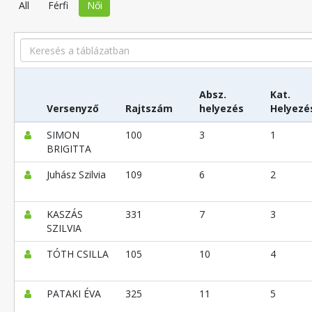
All
Férfi
Női
Search
Absz.
Kat.
Versenyző
Rajtszám
helyezés
Helyezé
SIMON
100
3
1
BRIGITTA
Juhász Szilvia
109
6
2
KASZÁS
331
7
3
SZILVIA
TÓTH CSILLA
105
10
4
PATAKI ÉVA
325
11
5