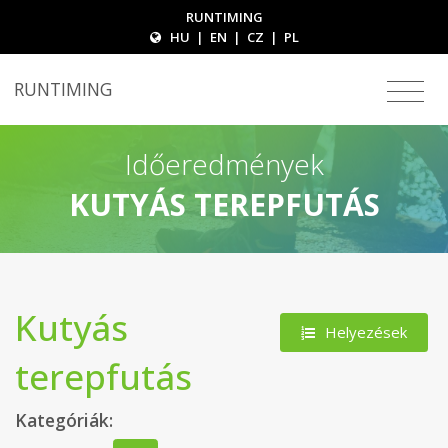
RUNTIMING
HU
|
EN
|
CZ
|
PL
RUNTIMING
Időeredmények
KUTYÁS TEREPFUTÁS
Kutyás
Helyezések
terepfutás
Kategóriák: