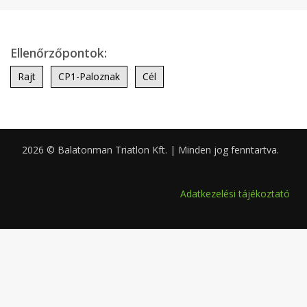
Ellenőrzőpontok:
Rajt
CP1-Paloznak
Cél
2026 © Balatonman Triatlon Kft. | Minden jog fenntartva.
0.038
Adatkezelési tájékoztató