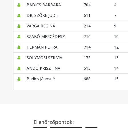
BADICS BARBARA
704
4
DR. SZŐKE JUDIT
611
7
VARGA REGINA
214
9
SZABÓ MERCÉDESZ
716
10
HERMÁN PETRA
714
12
SOLYMOSI SZILVIA
175
13
ANDÓ KRISZTINA
613
14
Badics Jánosné
688
15
Ellenőrzőpontok: