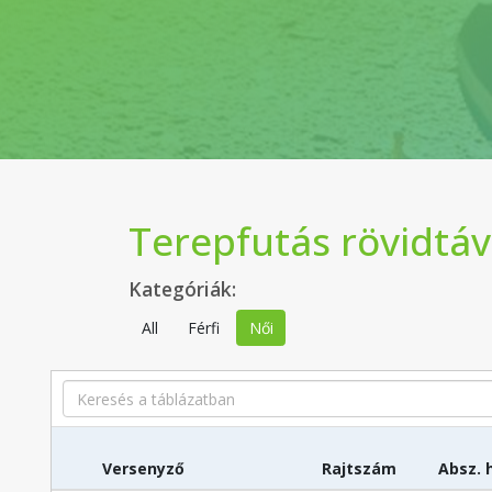
Terepfutás rövidtáv
Kategóriák:
All
Férfi
Női
Search
Versenyző
Rajtszám
Absz. 