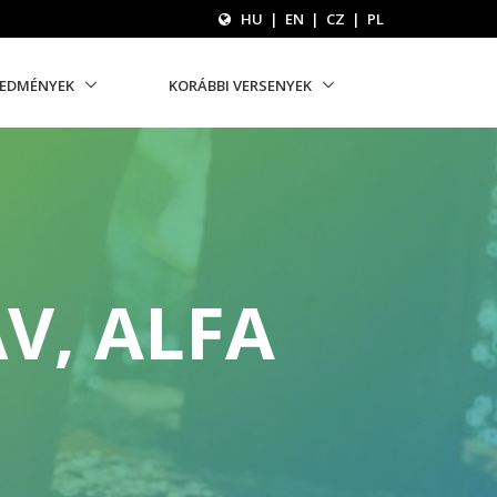
HU
|
EN
|
CZ
|
PL
REDMÉNYEK
KORÁBBI VERSENYEK
V, ALFA