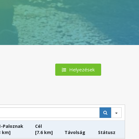
Helyezések
1-Paloznak
Cél
3 km]
[7.6 km]
Távolság
Státusz