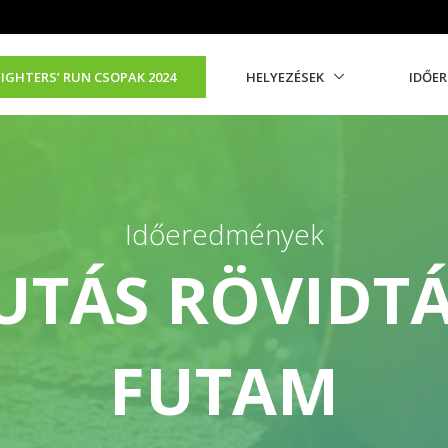
FIGHTERS’ RUN CSOPAK 2024
HELYEZÉSEK
IDŐE
Időeredmények
UTÁS RÖVIDTÁ
FUTAM