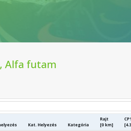
, Alfa futam
Rajt
CP
helyezés
Kat. Helyezés
Kategória
[0 km]
[4.