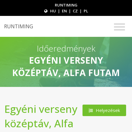
RUNTIMING
HU
|
EN
|
CZ
|
PL
RUNTIMING
Időeredmények
EGYÉNI VERSENY
KÖZÉPTÁV, ALFA FUTAM
Egyéni verseny
Helyezések
középtáv, Alfa