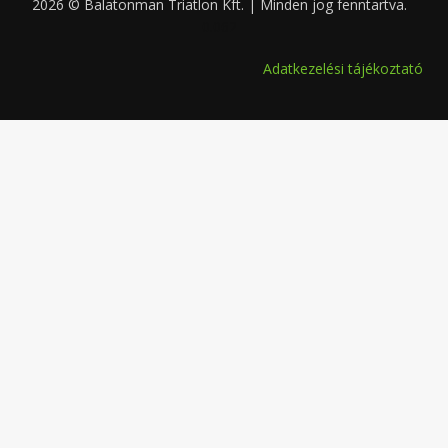
2026 © Balatonman Triatlon Kft. | Minden jog fenntartva.
0.062
Adatkezelési tájékoztató