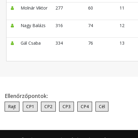
Molnár Viktor
277
60
11
Nagy Balázs
316
74
12
Gál Csaba
334
76
13
Ellenőrzőpontok:
Rajt
CP1
CP2
CP3
CP4
Cél