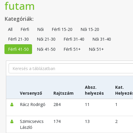
futam
Kategóriák:
All
Férfi
Női
Férfi 15-20
Női 15-20
Férfi 21-30
Női 21-30
Férfi 31-40
Női 31-40
Férfi 41-50
Női 41-50
Férfi 51+
Női 51+
Search
Absz.
Kat.
Versenyző
Rajtszám
helyezés
Helyezé
Rácz Rodrigó
284
11
1
Szimicsevics
174
13
2
László