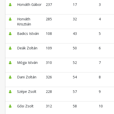
Horváth Gábor
237
17
3
Horváth
285
32
4
Krisztián
Badics István
108
43
5
Deák Zoltán
109
50
6
Móga István
310
52
7
Dani Zoltán
326
54
8
Szépe Zsolt
228
57
9
Gősi Zsolt
312
58
10