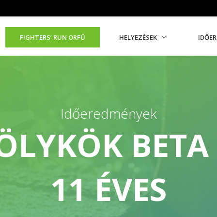
FIGHTERS’ RUN ORFŰ
HELYEZÉSEK
IDŐE
Időeredmények
ÖLYKÖK BETA 
11 ÉVES