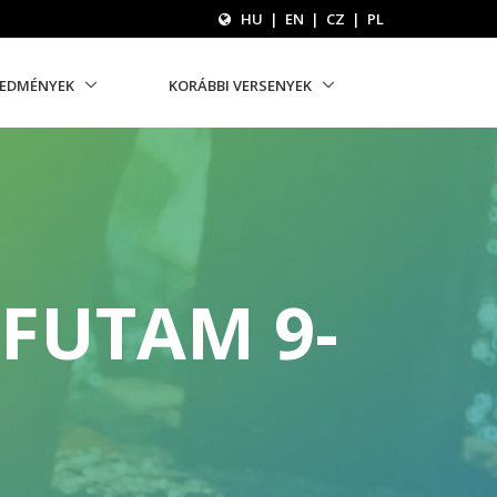
HU
|
EN
|
CZ
|
PL
REDMÉNYEK
KORÁBBI VERSENYEK
FUTAM 9-