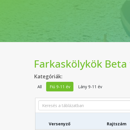
Farkaskölykök Beta
Kategóriák:
All
Fiú 9-11 év
Lány 9-11 év
Search
Versenyző
Rajtszám