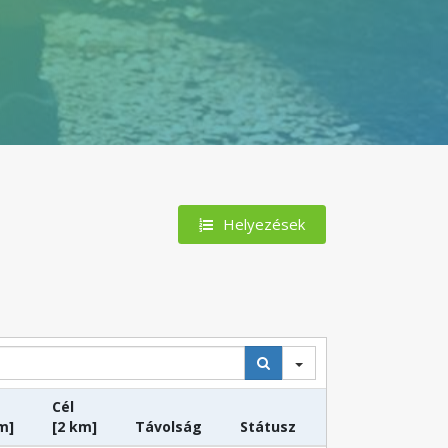
Helyezések
Cél
m]
[2 km]
Távolság
Státusz