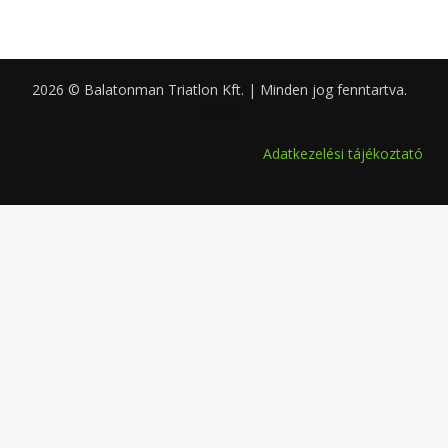
2026 © Balatonman Triatlon Kft. | Minden jog fenntartva.
0.070
Adatkezelési tájékoztató