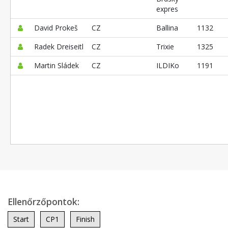
expres
David Prokeš
CZ
Ballina
1132
Radek Dreiseitl
CZ
Trixie
1325
Martin Sládek
CZ
ILDIKo
1191
Ellenőrzőpontok:
Start
CP1
Finish