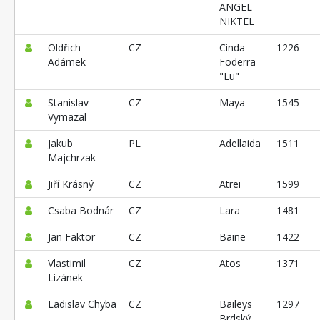
ANGEL
NIKTEL
Oldřich
CZ
Cinda
1226
Adámek
Foderra
"Lu"
Stanislav
CZ
Maya
1545
Vymazal
Jakub
PL
Adellaida
1511
Majchrzak
Jiří Krásný
CZ
Atrei
1599
Csaba Bodnár
CZ
Lara
1481
Jan Faktor
CZ
Baine
1422
Vlastimil
CZ
Atos
1371
Lizánek
Ladislav Chyba
CZ
Baileys
1297
Brdský