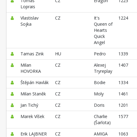
Tomas
CZ
Eragon
1223
Loprais
Vlastislav
CZ
It's
1224
Sojka
Queen of
Hearts
Quick
Angel
Tamas Zink
HU
Pedro
1339
Milan
CZ
Alexej
1407
HOVORKA
Tryreplay
Štěpán Havlák
CZ
Bodie
1334
Milan Staněk
CZ
Moly
1461
Jan Tichý
CZ
Doris
1201
Marek Víšek
CZ
Charlie
1577
(Šarlota)
Erik LAJBNER
CZ
AMIGA
1063