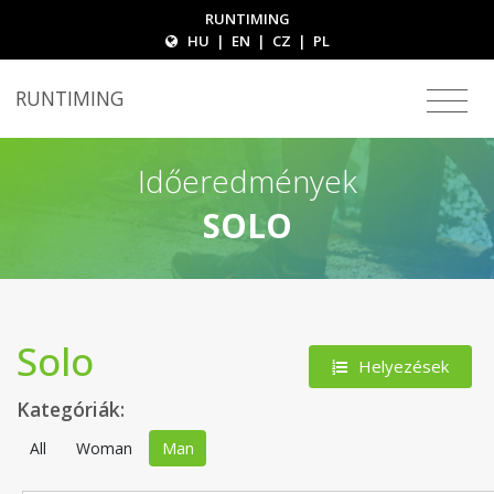
RUNTIMING
HU
|
EN
|
CZ
|
PL
RUNTIMING
Időeredmények
SOLO
Solo
Helyezések
Kategóriák:
All
Woman
Man