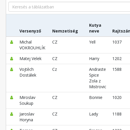
Search
Kutya
Versenyző
Nemzetiség
neve
Rajtszá
Michal
CZ
Yell
1037
VOKROUHLÍK
Matej Velek
CZ
Harry
1202
Vojtěch
Cz
Andraste
1588
Dostálek
Spice
Zola z
Mistrovic
Miroslav
CZ
Bonnie
1020
Soukup
Jaroslav
CZ
Lady
1188
Horyna