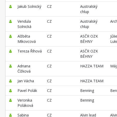
Jakub Solnický
CZ
Australský
chlup
Vendula
CZ
Australský
Arc
Solnická
chlup
Alžběta
CZ
ASČR OZK
Jůli
Míkovcová
BĚHNY
Luk
Tereza Říhová
CZ
ASČR OZK
BĚHNY
Adriana
CZ
HAZZA TEAM
Máj
Čížková
Jan Vácha
CZ
HAZZA TEAM
Pavel Polák
CZ
Benning
Ben
Veronika
CZ
Benning
Poláková
Sabina
CZ
Alvin lead
Alvi