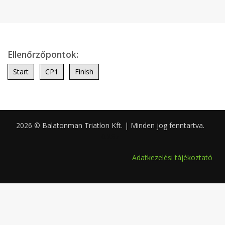
Ellenőrzőpontok:
Start
CP1
Finish
2026 © Balatonman Triatlon Kft. | Minden jog fenntartva.
0.067
Adatkezelési tájékoztató