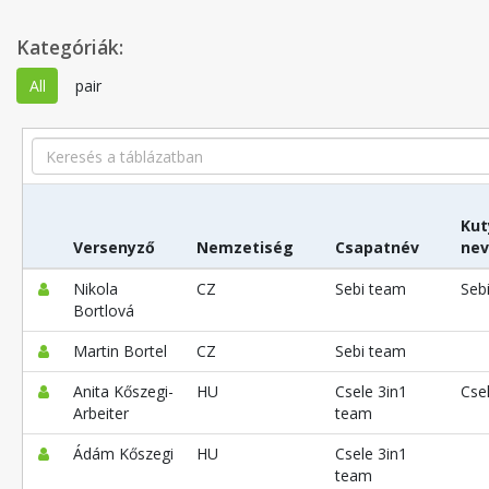
Kategóriák:
All
pair
Search
Kut
Versenyző
Nemzetiség
Csapatnév
ne
Nikola
CZ
Sebi team
Seb
Bortlová
Martin Bortel
CZ
Sebi team
Anita Kőszegi-
HU
Csele 3in1
Cse
Arbeiter
team
Ádám Kőszegi
HU
Csele 3in1
team