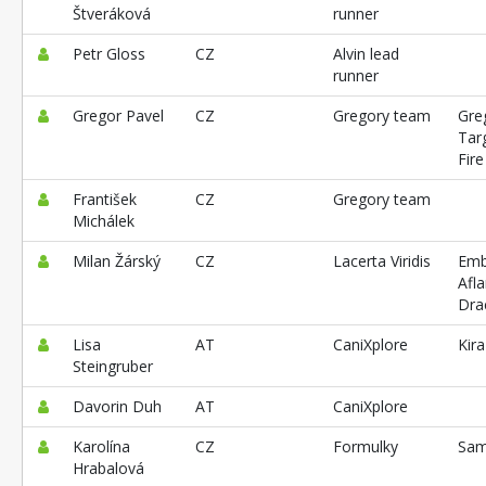
Štveráková
runner
Petr Gloss
CZ
Alvin lead
runner
Gregor Pavel
CZ
Gregory team
Gre
Tar
Fire
František
CZ
Gregory team
Michálek
Milan Žárský
CZ
Lacerta Viridis
Emb
Afl
Dra
Lisa
AT
CaniXplore
Kira
Steingruber
Davorin Duh
AT
CaniXplore
Karolína
CZ
Formulky
Sam
Hrabalová