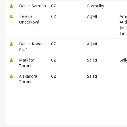
Daniel Šarman
CZ
Formulky
Terezie
CZ
AtJMI
Ama
Onderková
At t
Jou
Inn
Daniel Robert
CZ
AtJMI
Pilař
Markéta
CZ
Saláti
Sall
Toroni
Alexandra
CZ
Saláti
Toroni