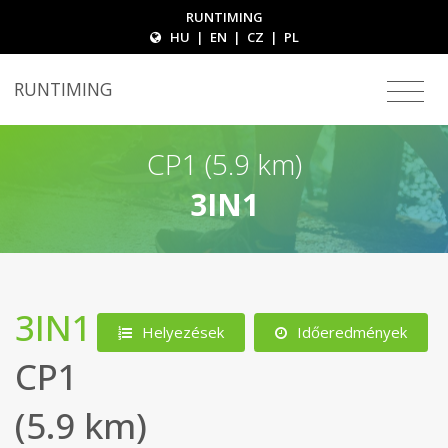
RUNTIMING
HU
|
EN
|
CZ
|
PL
RUNTIMING
CP1 (5.9 km)
3IN1
3IN1
Helyezések
Időeredmények
CP1
(5.9 km)