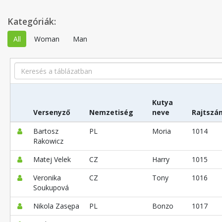
Kategóriák:
All
Woman
Man
Search
Kutya
Versenyző
Nemzetiség
neve
Rajtszá
Bartosz
PL
Moria
1014
Rakowicz
Matej Velek
CZ
Harry
1015
Veronika
CZ
Tony
1016
Soukupová
Nikola Zasępa
PL
Bonzo
1017