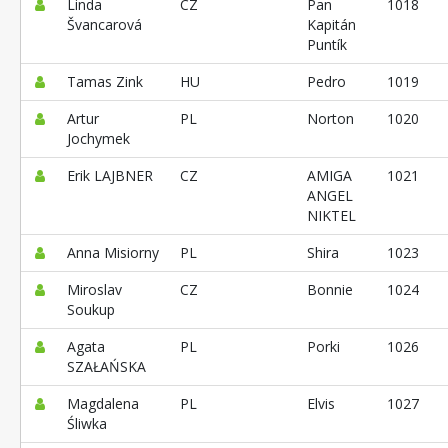
Linda
CZ
Pan
1018
Švancarová
Kapitán
Puntík
Tamas Zink
HU
Pedro
1019
Artur
PL
Norton
1020
Jochymek
Erik LAJBNER
CZ
AMIGA
1021
ANGEL
NIKTEL
Anna Misiorny
PL
Shira
1023
Miroslav
CZ
Bonnie
1024
Soukup
Agata
PL
Porki
1026
SZAŁAŃSKA
Magdalena
PL
Elvis
1027
Śliwka