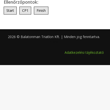
Ellenőrzőpontok:
Start
CP1
Finish
2026 © Balatonman Triatlon Kft. | Minden jog fenntartva.
0.069
Adatkezelési tájékoztató