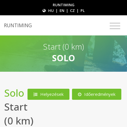
RUNTIMING
HU
|
EN
|
CZ
|
PL
RUNTIMING
Start (0 km)
SOLO
Solo
Helyezések
Időeredmények
Start
(0 km)