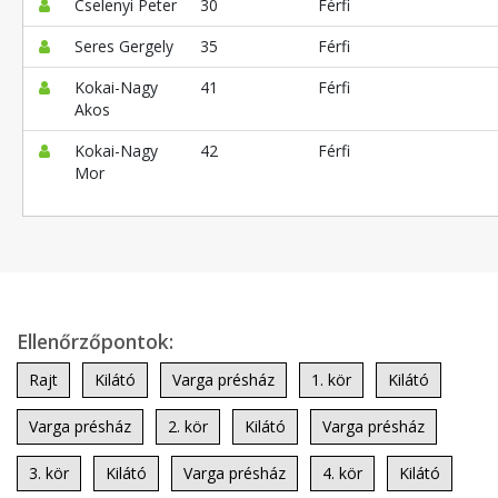
Cselenyi Peter
30
Férfi
Seres Gergely
35
Férfi
Kokai-Nagy
41
Férfi
Akos
Kokai-Nagy
42
Férfi
Mor
Ellenőrzőpontok:
Rajt
Kilátó
Varga présház
1. kör
Kilátó
Varga présház
2. kör
Kilátó
Varga présház
3. kör
Kilátó
Varga présház
4. kör
Kilátó