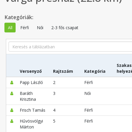
Kategóriák:
All
Férfi
Női
2-3 fős csapat
Search
Szakas
Versenyző
Rajtszám
Kategória
helyez
Papp László
2
Férfi
Baráth
3
Női
Krisztina
Frisch Tamás
4
Férfi
Hűvösvölgyi
5
Férfi
Márton