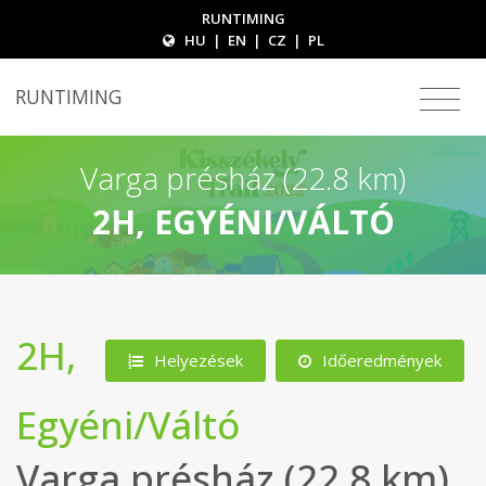
RUNTIMING
HU
|
EN
|
CZ
|
PL
RUNTIMING
Varga présház (22.8 km)
2H, EGYÉNI/VÁLTÓ
2H,
Helyezések
Időeredmények
Egyéni/Váltó
Varga présház (22.8 km)