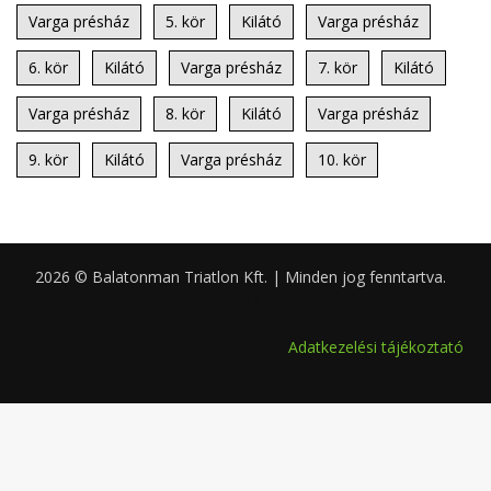
Varga présház
5. kör
Kilátó
Varga présház
6. kör
Kilátó
Varga présház
7. kör
Kilátó
Varga présház
8. kör
Kilátó
Varga présház
9. kör
Kilátó
Varga présház
10. kör
2026 © Balatonman Triatlon Kft. | Minden jog fenntartva.
0.062
Adatkezelési tájékoztató