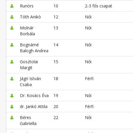
Runörs
10
2-3 fős csapat
Tóth Anikò
12
Női
Molnár
13
Női
Borbála
Bognárné
14
Női
Balogh Andrea
Gosztolai
15
Női
Margit
Jágri István
18
Férfi
Csaba
Dr. Kovács Éva
19
Női
dr. Jankó Attila
20
Férfi
Béres
22
Női
Gabriella