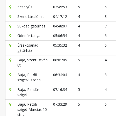
Keselyűs
03:45:53
5
6
Szent László híd
04:17:12
4
3
Sükösd gátőrház
04:48:07
4
7
Göndör tanya
05:06:54
4
6
Érsekcsanád
05:35:32
4
6
gátőrház
Baja, Szent István
06:01:05
5
4
út
Baja, Petőfi
06:34:04
4
3
sziget-uszoda
Baja, Pandúr
07:16:34
5
4
sziget
Baja, Petőfi
07:33:29
5
6
sziget-Március 15
stny