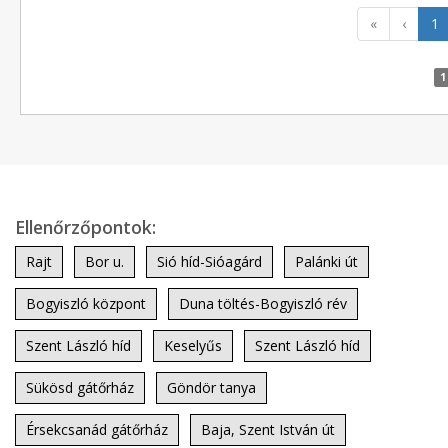
«
‹
1
1
Ellenőrzőpontok:
Rajt
Bor u.
Sió híd-Sióagárd
Palánki út
Bogyiszló központ
Duna töltés-Bogyiszló rév
Szent László híd
Keselyűs
Szent László híd
Sükösd gátőrház
Göndör tanya
Érsekcsanád gátőrház
Baja, Szent István út