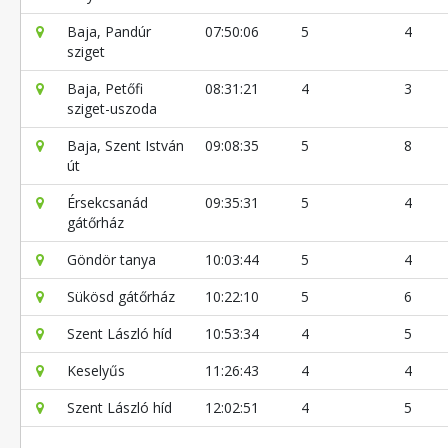
Baja, Pandúr
07:50:06
5
4
sziget
Baja, Petőfi
08:31:21
4
3
sziget-uszoda
Baja, Szent István
09:08:35
5
8
út
Érsekcsanád
09:35:31
5
4
gátőrház
Göndör tanya
10:03:44
5
4
Sükösd gátőrház
10:22:10
5
6
Szent László híd
10:53:34
4
5
Keselyűs
11:26:43
4
4
Szent László híd
12:02:51
4
5