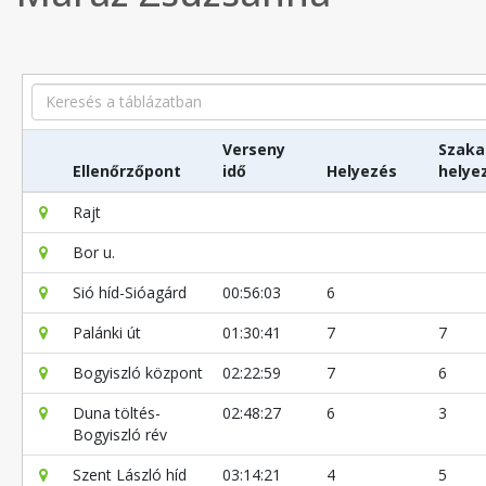
Search
Verseny
Szaka
Ellenőrzőpont
idő
Helyezés
helye
Rajt
Bor u.
Sió híd-Sióagárd
00:56:03
6
Palánki út
01:30:41
7
7
Bogyiszló központ
02:22:59
7
6
Duna töltés-
02:48:27
6
3
Bogyiszló rév
Szent László híd
03:14:21
4
5