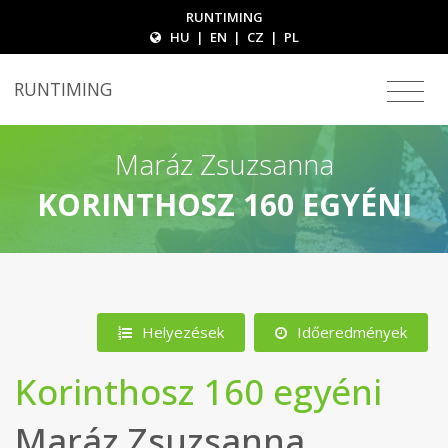
RUNTIMING
HU
|
EN
|
CZ
|
PL
RUNTIMING
Maráz Zsuzsanna
KORINTHOSZ 160 EGYÉNI
Helyezések
Időeredmények
Korinthosz 160 egyéni
Maráz Zsuzsanna