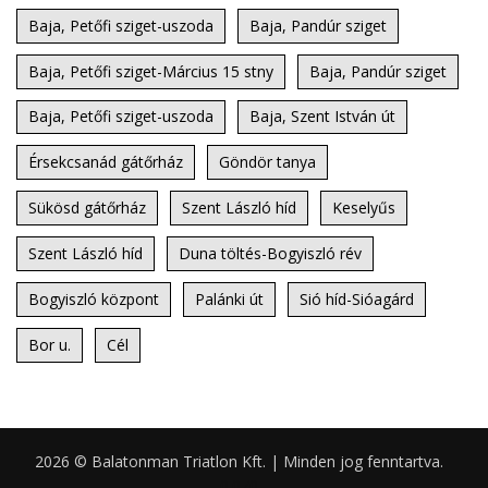
Baja, Petőfi sziget-uszoda
Baja, Pandúr sziget
Baja, Petőfi sziget-Március 15 stny
Baja, Pandúr sziget
Baja, Petőfi sziget-uszoda
Baja, Szent István út
Érsekcsanád gátőrház
Göndör tanya
Sükösd gátőrház
Szent László híd
Keselyűs
Szent László híd
Duna töltés-Bogyiszló rév
Bogyiszló központ
Palánki út
Sió híd-Sióagárd
Bor u.
Cél
2026 © Balatonman Triatlon Kft. | Minden jog fenntartva.
0.070