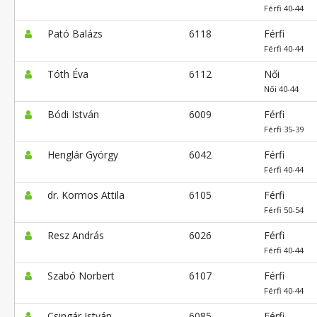
Férfi 40-44
Pató Balázs
6118
Férfi
Férfi 40-44
Tóth Éva
6112
Női
Női 40-44
Bódi István
6009
Férfi
Férfi 35-39
Henglár György
6042
Férfi
Férfi 40-44
dr. Kormos Attila
6105
Férfi
Férfi 50-54
Resz András
6026
Férfi
Férfi 40-44
Szabó Norbert
6107
Férfi
Férfi 40-44
Csingár István
6085
Férfi