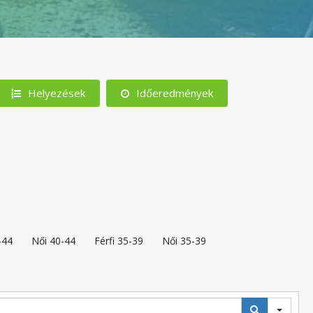
Helyezések
Időeredmények
-44
Női 40-44
Férfi 35-39
Női 35-39