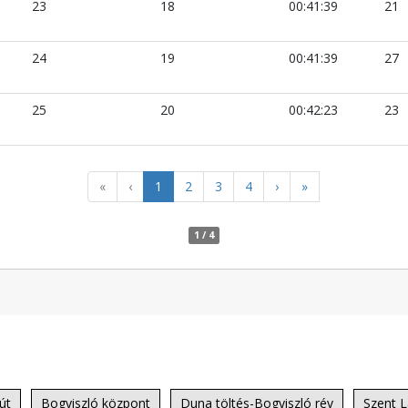
23
18
00:41:39
21
24
19
00:41:39
27
25
20
00:42:23
23
«
‹
1
2
3
4
›
»
1 / 4
út
Bogyiszló központ
Duna töltés-Bogyiszló rév
Szent L