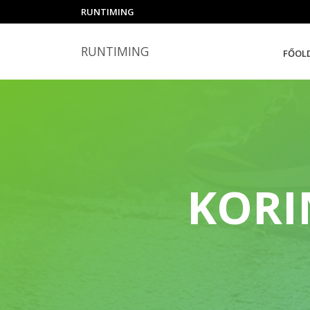
RUNTIMING
RUNTIMING
FŐOL
KORI