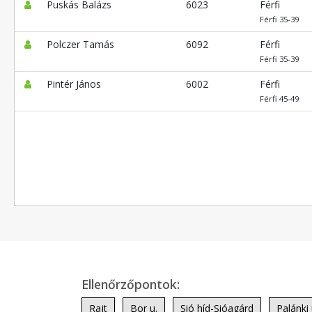
Puskás Balázs
6023
Férfi
Férfi 35-39
Polczer Tamás
6092
Férfi
Férfi 35-39
Pintér János
6002
Férfi
Férfi 45-49
Ellenőrzőpontok:
Rajt
Bor u.
Sió híd-Sióagárd
Palánki 