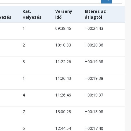
Kat.
Verseny
Eltérés az
yezés
Helyezés
idő
átlagtól
1
09:38:46
+00:24:43
2
10:10:33
+00:20:36
3
11:22:26
+00:19:58
1
11:26:43
+00:19:38
4
11:26:46
+00:19:37
7
13:00:28
+00:18:08
6
12:44:54
+00:17:40