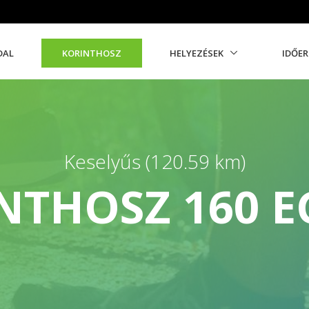
DAL
KORINTHOSZ
HELYEZÉSEK
IDŐE
Keselyűs (120.59 km)
NTHOSZ 160 E