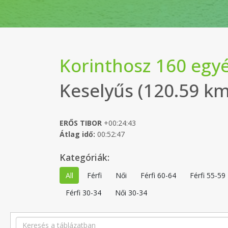
Korinthosz 160 egy
Keselyűs (120.59 km
ERŐS TIBOR
+00:24:43
Átlag idő:
00:52:47
Kategóriák:
All
Férfi
Női
Férfi 60-64
Férfi 55-59
Férfi 30-34
Női 30-34
Search