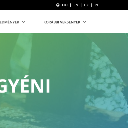
HU
|
EN
|
CZ
|
PL
REDMÉNYEK
KORÁBBI VERSENYEK
GYÉNI