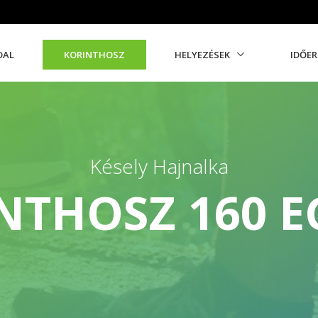
DAL
KORINTHOSZ
HELYEZÉSEK
IDŐE
Késely Hajnalka
NTHOSZ 160 E