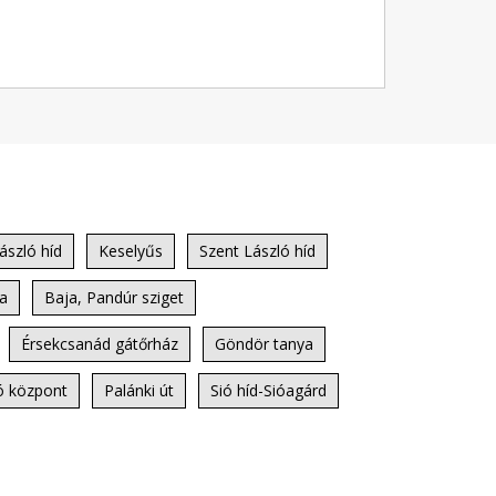
ászló híd
Keselyűs
Szent László híd
da
Baja, Pandúr sziget
Érsekcsanád gátőrház
Göndör tanya
ó központ
Palánki út
Sió híd-Sióagárd