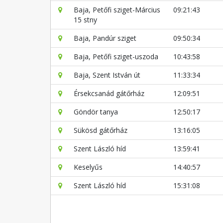
Baja, Petőfi sziget-Március
09:21:43
15 stny
Baja, Pandúr sziget
09:50:34
Baja, Petőfi sziget-uszoda
10:43:58
Baja, Szent István út
11:33:34
Érsekcsanád gátőrház
12:09:51
Göndör tanya
12:50:17
Sükösd gátőrház
13:16:05
Szent László híd
13:59:41
Keselyűs
14:40:57
Szent László híd
15:31:08