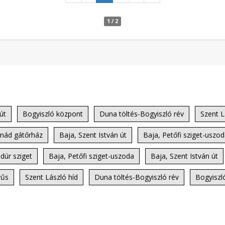
1 / 2
út
Bogyiszló központ
Duna töltés-Bogyiszló rév
Szent L
nád gátőrház
Baja, Szent István út
Baja, Petőfi sziget-uszo
dúr sziget
Baja, Petőfi sziget-uszoda
Baja, Szent István út
yűs
Szent László híd
Duna töltés-Bogyiszló rév
Bogyiszl