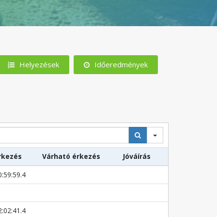
Helyezések
Időeredmények
rkezés
Várható érkezés
Jóváírás
0:59:59.4
2:02:41.4