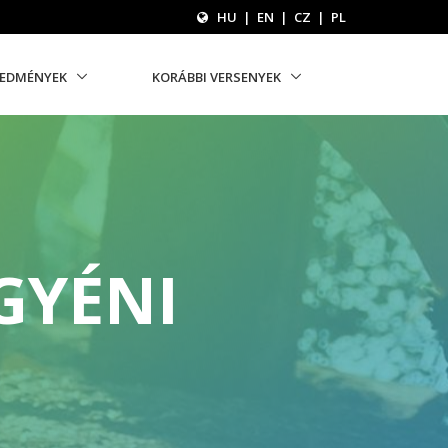
HU
|
EN
|
CZ
|
PL
REDMÉNYEK
KORÁBBI VERSENYEK
GYÉNI