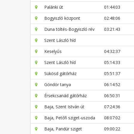
Palánki út
01:44:03
Bogyiszló központ
02:48:06
Duna töltés-Bogyiszló rév
03:21:43
Szent László híd
Keselyűs
04:32:37
Szent László híd
05:14:33
Sükösd gátőrház
05:51:37
Göndör tanya
06:14:52
Érsekcsanád gátőrház
06:50:31
Baja, Szent István út
07:24:36
Baja, Petőfi sziget-uszoda
08:07:02
Baja, Pandúr sziget
09:00:22