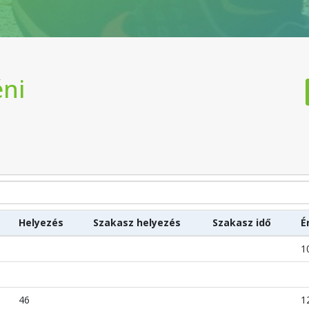
éni
Helyezés
Szakasz helyezés
Szakasz idő
É
1
46
1