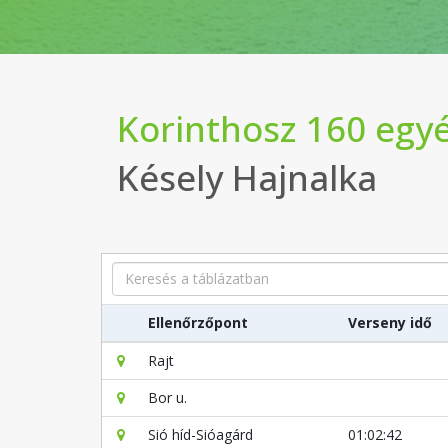
Korinthosz 160 egy
Késely Hajnalka
Search
Ellenőrzőpont
Verseny idő
Rajt
Bor u.
Sió híd-Sióagárd
01:02:42