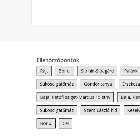
Ellenőrzőpontok:
Rajt
Bor u.
Sió híd-Sióagárd
Palánki 
Sükösd gátőrház
Göndör tanya
Érsekcsa
Baja, Petőfi sziget-Március 15 stny
Baja, Pan
Sükösd gátőrház
Szent László híd
Kesel
Bor u.
Cél