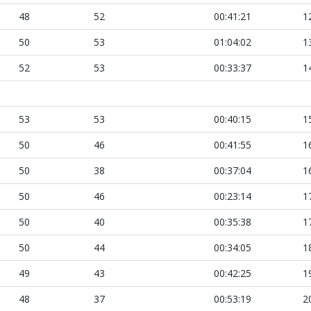
48
52
00:41:21
1
50
53
01:04:02
1
52
53
00:33:37
1
53
53
00:40:15
1
50
46
00:41:55
1
50
38
00:37:04
1
50
46
00:23:14
1
50
40
00:35:38
1
50
44
00:34:05
1
49
43
00:42:25
1
48
37
00:53:19
2