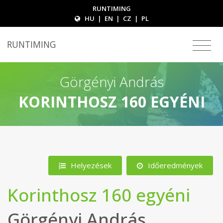
RUNTIMING
HU
|
EN
|
CZ
|
PL
RUNTIMING
Görgényi András
KORINTHOSZ 160 EGYÉNI
Helyezések
Időeredmények
Korinthosz 160 egyéni
Görgényi András