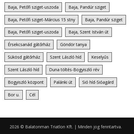
Baja, Petőfi sziget-uszoda
Baja, Pandúr sziget
Baja, Petőfi sziget-Március 15 stny
Baja, Pandúr sziget
Baja, Petőfi sziget-uszoda
Baja, Szent István út
Érsekcsanád gátőrház
Göndör tanya
Sükösd gátőrház
Szent László híd
Keselyűs
Szent László híd
Duna töltés-Bogyiszló rév
Bogyiszló központ
Palánki út
Sió híd-Sióagárd
Bor u.
Cél
2026 © Balatonman Triatlon Kft. | Minden jog fenntartva.
0.058