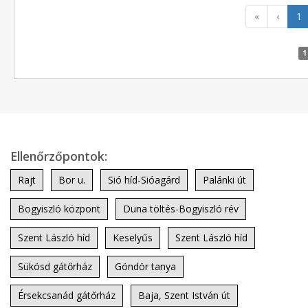
«
‹
1
1
Ellenőrzőpontok:
Rajt
Bor u.
Sió híd-Sióagárd
Palánki út
Bogyiszló központ
Duna töltés-Bogyiszló rév
Szent László híd
Keselyűs
Szent László híd
Sükösd gátőrház
Göndör tanya
Érsekcsanád gátőrház
Baja, Szent István út