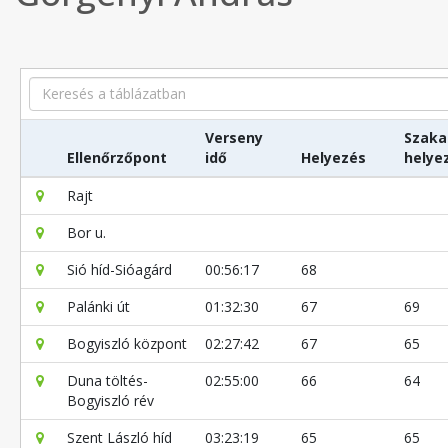
Search
Verseny
Szaka
Ellenőrzőpont
idő
Helyezés
helye
Rajt
Bor u.
Sió híd-Sióagárd
00:56:17
68
Palánki út
01:32:30
67
69
Bogyiszló központ
02:27:42
67
65
Duna töltés-
02:55:00
66
64
Bogyiszló rév
Szent László híd
03:23:19
65
65