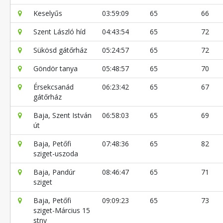
Keselyűs
03:59:09
65
66
Szent László híd
04:43:54
65
72
Sükösd gátőrház
05:24:57
65
72
Göndör tanya
05:48:57
65
70
Érsekcsanád
06:23:42
65
67
gátőrház
Baja, Szent István
06:58:03
65
69
út
Baja, Petőfi
07:48:36
65
82
sziget-uszoda
Baja, Pandúr
08:46:47
65
71
sziget
Baja, Petőfi
09:09:23
65
73
sziget-Március 15
stny