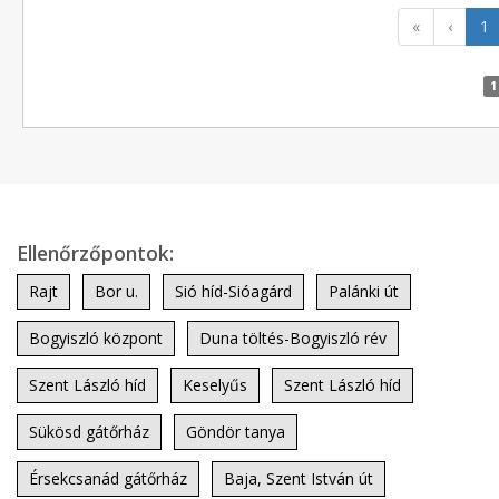
«
‹
1
1
Ellenőrzőpontok:
Rajt
Bor u.
Sió híd-Sióagárd
Palánki út
Bogyiszló központ
Duna töltés-Bogyiszló rév
Szent László híd
Keselyűs
Szent László híd
Sükösd gátőrház
Göndör tanya
Érsekcsanád gátőrház
Baja, Szent István út