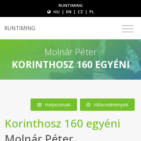
RUNTIMING
HU
|
EN
|
CZ
|
PL
RUNTIMING
Molnár Péter
KORINTHOSZ 160 EGYÉNI
Helyezések
Időeredmények
Korinthosz 160 egyéni
Molnár Péter