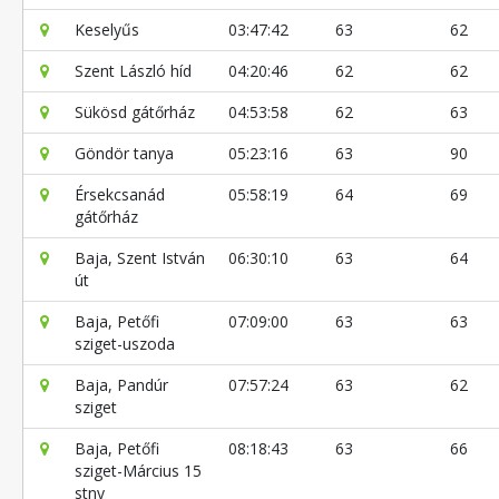
Keselyűs
03:47:42
63
62
Szent László híd
04:20:46
62
62
Sükösd gátőrház
04:53:58
62
63
Göndör tanya
05:23:16
63
90
Érsekcsanád
05:58:19
64
69
gátőrház
Baja, Szent István
06:30:10
63
64
út
Baja, Petőfi
07:09:00
63
63
sziget-uszoda
Baja, Pandúr
07:57:24
63
62
sziget
Baja, Petőfi
08:18:43
63
66
sziget-Március 15
stny