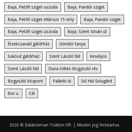
Baja, Petőfi sziget-uszoda
Baja, Pandúr sziget
Baja, Petőfi sziget-Március 15 stny
Baja, Pandúr sziget
Baja, Petőfi sziget-uszoda
Baja, Szent István út
Érsekcsanád gátőrház
Göndör tanya
Sükösd gátőrház
Szent László híd
Keselyűs
Szent László híd
Duna töltés-Bogyiszló rév
Bogyiszló központ
Palánki út
Sió híd-Sióagárd
Bor u.
Cél
2026 © Balatonman Triatlon Kft. | Minden jog fenntartva.
0.069