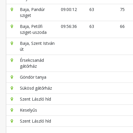
Baja, Pandúr
09:00:12
63
75
sziget
Baja, Petőfi
09:56:36
63
66
sziget-uszoda
Baja, Szent István
út
Érsekcsanád
gátőrház
Göndör tanya
Sükösd gátőrház
Szent László híd
Keselyűs
Szent László híd