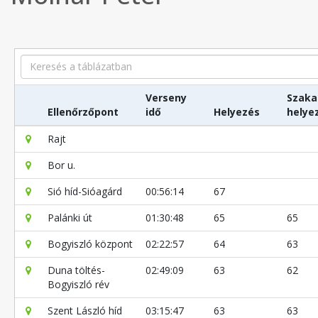
Search
Verseny
Szaka
Ellenőrzőpont
idő
Helyezés
helye
Rajt
Bor u.
Sió híd-Sióagárd
00:56:14
67
Palánki út
01:30:48
65
65
Bogyiszló központ
02:22:57
64
63
Duna töltés-
02:49:09
63
62
Bogyiszló rév
Szent László híd
03:15:47
63
63