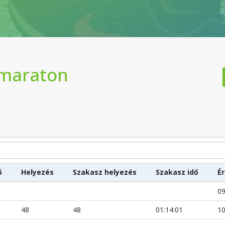
rmaraton
ő
Helyezés
Szakasz helyezés
Szakasz idő
É
09
48
48
01:14:01
10