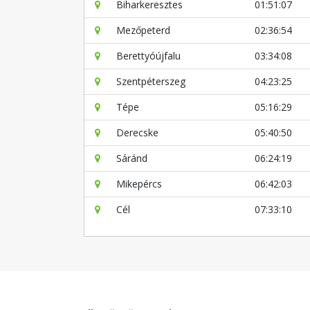
Biharkeresztes
01:51:07
Mezőpeterd
02:36:54
Berettyóújfalu
03:34:08
Szentpéterszeg
04:23:25
Tépe
05:16:29
Derecske
05:40:50
Sáránd
06:24:19
Mikepércs
06:42:03
Cél
07:33:10