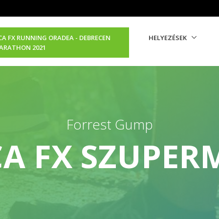
A FX RUNNING ORADEA - DEBRECEN
HELYEZÉSEK
ARATHON 2021
Forrest Gump
A FX SZUPE