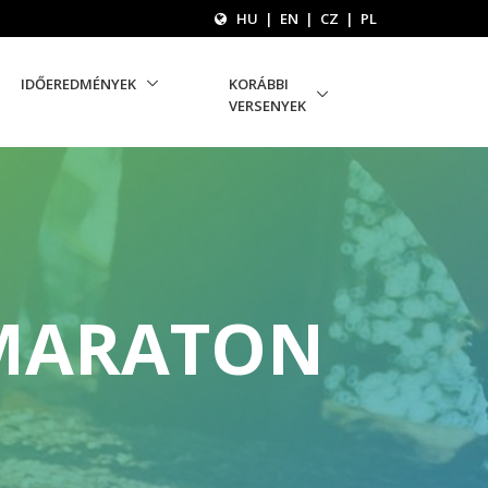
HU
|
EN
|
CZ
|
PL
IDŐEREDMÉNYEK
KORÁBBI
VERSENYEK
RMARATON