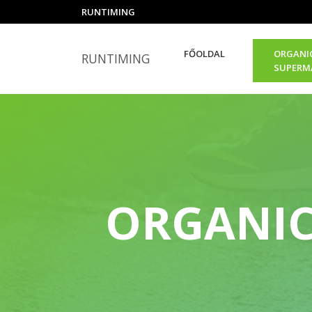
RUNTIMING
FŐOLDAL
ORGANIC
RUNTIMING
SUPERM
ORGANIC