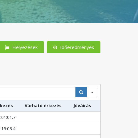
Helyezések
Időeredmények
rkezés
Várható érkezés
Jóváírás
:01:01.7
:15:03.4