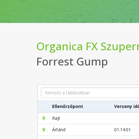
Organica FX Szupe
Forrest Gump
Search
Ellenőrzőpont
Verseny id
Rajt
Ártánd
01:14:01