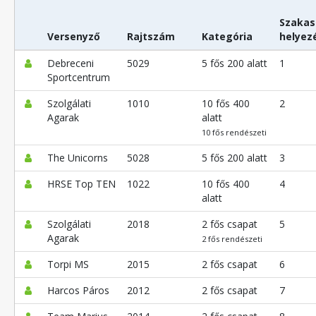
Szakas
Versenyző
Rajtszám
Kategória
helyez
Debreceni
5029
5 fős 200 alatt
1
Sportcentrum
Szolgálati
1010
10 fős 400
2
Agarak
alatt
10 fős rendészeti
The Unicorns
5028
5 fős 200 alatt
3
HRSE Top TEN
1022
10 fős 400
4
alatt
Szolgálati
2018
2 fős csapat
5
Agarak
2 fős rendészeti
Torpi MS
2015
2 fős csapat
6
Harcos Páros
2012
2 fős csapat
7