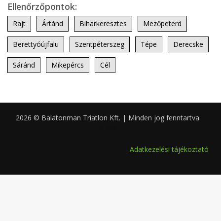
Ellenőrzőpontok:
Rajt
Ártánd
Biharkeresztes
Mezőpeterd
Berettyóújfalu
Szentpéterszeg
Tépe
Derecske
Sáránd
Mikepércs
Cél
2026 © Balatonman Triatlon Kft. | Minden jog fenntartva.
0.049
Adatkezelési tájékoztató