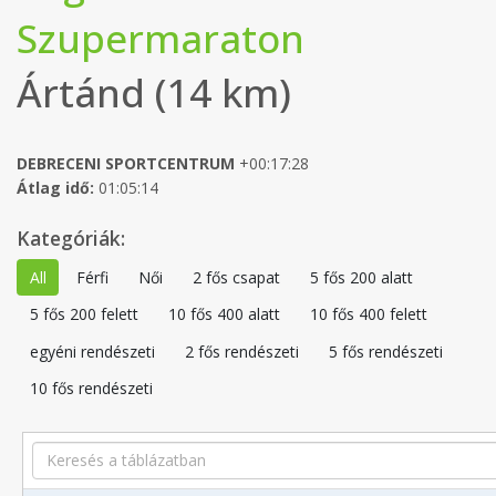
Szupermaraton
Ártánd (14 km)
DEBRECENI SPORTCENTRUM
+00:17:28
Átlag idő:
01:05:14
Kategóriák:
All
Férfi
Női
2 fős csapat
5 fős 200 alatt
5 fős 200 felett
10 fős 400 alatt
10 fős 400 felett
egyéni rendészeti
2 fős rendészeti
5 fős rendészeti
10 fős rendészeti
Search