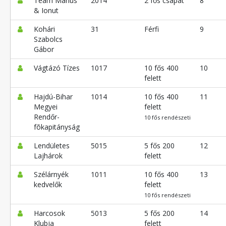
Team Marius
2014
2 fős csapat
8
& Ionut
Kohári
31
Férfi
9
Szabolcs
Gábor
Vágtázó Tízes
1017
10 fős 400
10
felett
Hajdú-Bihar
1014
10 fős 400
11
Megyei
felett
Rendőr-
10 fős rendészeti
fõkapitányság
Lendületes
5015
5 fős 200
12
Lajhárok
felett
Szélárnyék
1011
10 fős 400
13
kedvelők
felett
10 fős rendészeti
Harcosok
5013
5 fős 200
14
Klubja
felett