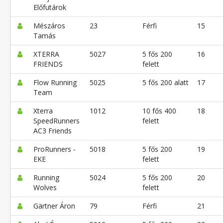
Előfutárok
Mészáros
23
Férfi
15
Tamás
XTERRA
5027
5 fős 200
16
FRIENDS
felett
Flow Running
5025
5 fős 200 alatt
17
Team
Xterra
1012
10 fős 400
18
SpeedRunners
felett
AC3 Friends
ProRunners -
5018
5 fős 200
19
EKE
felett
Running
5024
5 fős 200
20
Wolves
felett
Gärtner Áron
79
Férfi
21