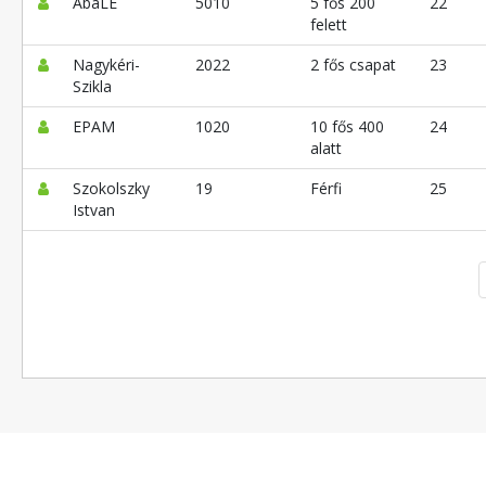
AbaLÉ
5010
5 fős 200
22
felett
Nagykéri-
2022
2 fős csapat
23
Szikla
EPAM
1020
10 fős 400
24
alatt
Szokolszky
19
Férfi
25
Istvan