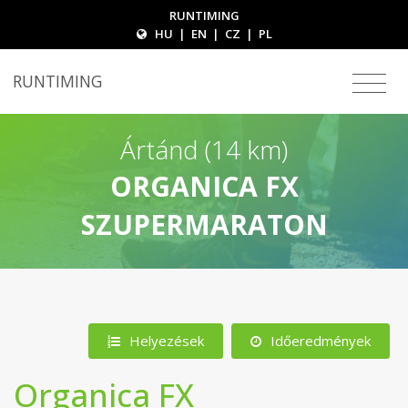
RUNTIMING
HU
|
EN
|
CZ
|
PL
RUNTIMING
Ártánd (14 km)
ORGANICA FX
SZUPERMARATON
Helyezések
Időeredmények
Organica FX