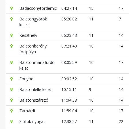
Badacsonytördemic
04:27:14
15
17
Balatongyörök
05:20:02
11
7
kelet
Keszthely
06:23:43
11
14
Balatonberény
07:21:40
10
14
focipálya
Balatonmáriafürdő
08:05:59
10
17
kelet
Fonyód
09:02:52
10
14
Balatonlelle kelet
10:15:11
9
14
Balatonszárszó
11:04:38
10
14
Zamárdi
11:59:04
10
17
Siófok nyugat
12:38:27
11
22