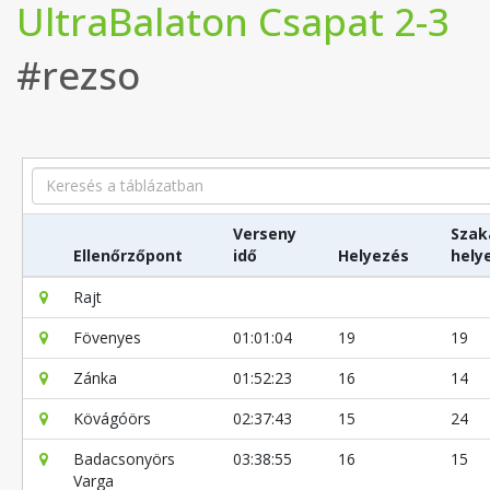
UltraBalaton Csapat 2-3
#rezso
Search
Verseny
Szak
Ellenőrzőpont
idő
Helyezés
hely
Rajt
Fövenyes
01:01:04
19
19
Zánka
01:52:23
16
14
Kövágóörs
02:37:43
15
24
Badacsonyörs
03:38:55
16
15
Varga