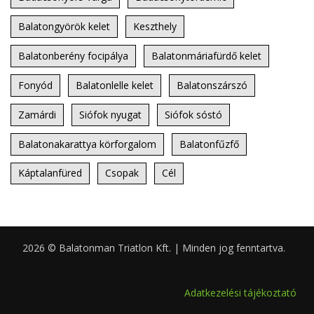
Balatongyörök kelet
Keszthely
Balatonberény focipálya
Balatonmáriafürdő kelet
Fonyód
Balatonlelle kelet
Balatonszárszó
Zamárdi
Siófok nyugat
Siófok sóstó
Balatonakarattya körforgalom
Balatonfűzfő
Káptalanfüred
Csopak
Cél
2026 © Balatonman Triatlon Kft. | Minden jog fenntartva.
0.057
Adatkezelési tájékoztató