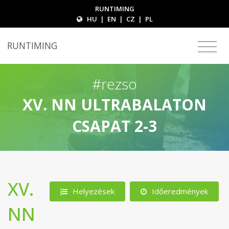
RUNTIMING
HU
|
EN
|
CZ
|
PL
RUNTIMING
#rezso
XV. NN ULTRABALATON
CSAPAT 2-3
XV.
Helyezések
Időeredmények
NN