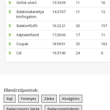
Siófok sóstó
13:33:09
11
16
Balatonakarattya
14:27:07
11
12
körforgalom
Balatonfűzfő
16:22:21
20
157
Káptalanfüred
17:26:00
17
11
Csopak
18:59:01
25
162
Cél
19:37:40
24
6
Ellenőrzőpontok:
Rajt
Fövenyes
Zánka
Kövágóörs
Badacsonyörs Varga
Badacsonytördemic