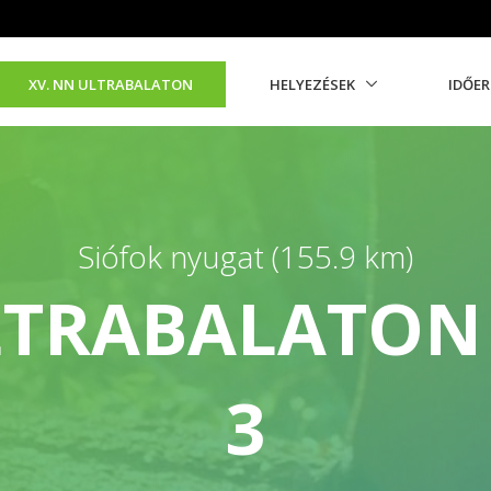
XV. NN ULTRABALATON
HELYEZÉSEK
IDŐE
Siófok nyugat (155.9 km)
LTRABALATON 
3