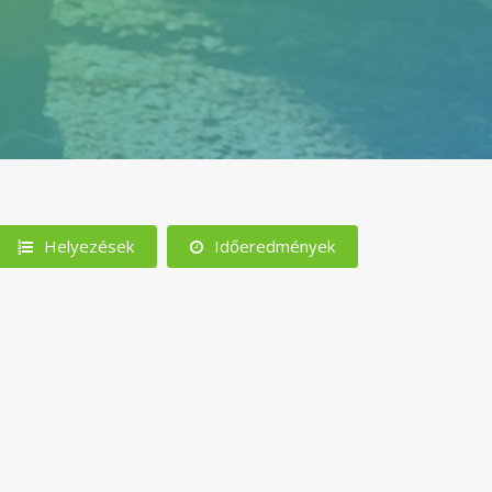
Helyezések
Időeredmények