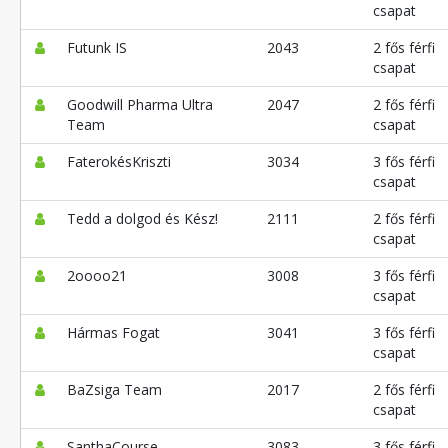
csapat
Futunk IS
2043
2 fős férfi
csapat
Goodwill Pharma Ultra
2047
2 fős férfi
Team
csapat
FaterokésKriszti
3034
3 fős férfi
csapat
Tedd a dolgod és Kész!
2111
2 fős férfi
csapat
2oooo21
3008
3 fős férfi
csapat
Hármas Fogat
3041
3 fős férfi
csapat
BaZsiga Team
2017
2 fős férfi
csapat
SanthaCourse
3083
3 fős férfi