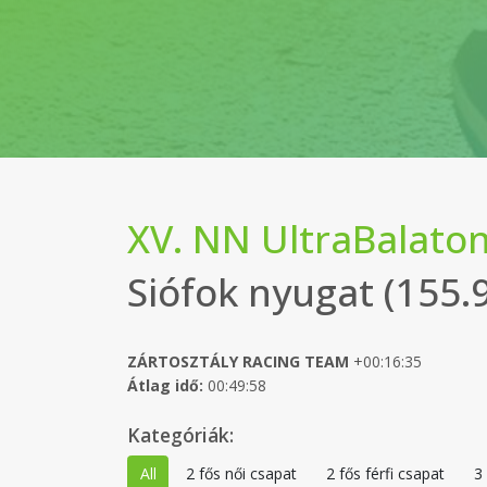
XV. NN UltraBalaton
Siófok nyugat (155.
ZÁRTOSZTÁLY RACING TEAM
+00:16:35
Átlag idő:
00:49:58
Kategóriák:
All
2 fős női csapat
2 fős férfi csapat
3