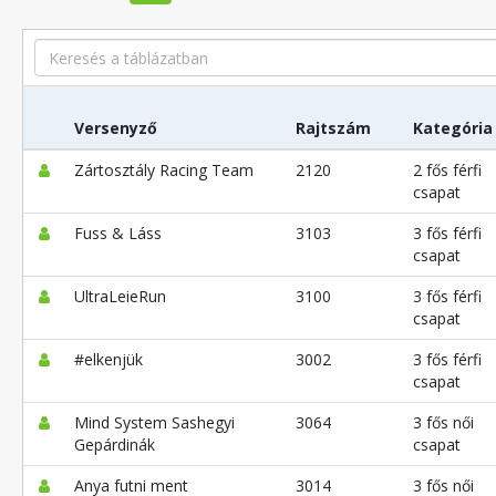
Search
Versenyző
Rajtszám
Kategória
Zártosztály Racing Team
2120
2 fős férfi
csapat
Fuss & Láss
3103
3 fős férfi
csapat
UltraLeieRun
3100
3 fős férfi
csapat
#elkenjük
3002
3 fős férfi
csapat
Mind System Sashegyi
3064
3 fős női
Gepárdinák
csapat
Anya futni ment
3014
3 fős női