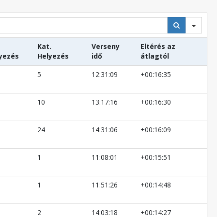
Kat.
Verseny
Eltérés az
yezés
Helyezés
idő
átlagtól
5
12:31:09
+00:16:35
10
13:17:16
+00:16:30
24
14:31:06
+00:16:09
1
11:08:01
+00:15:51
1
11:51:26
+00:14:48
2
14:03:18
+00:14:27