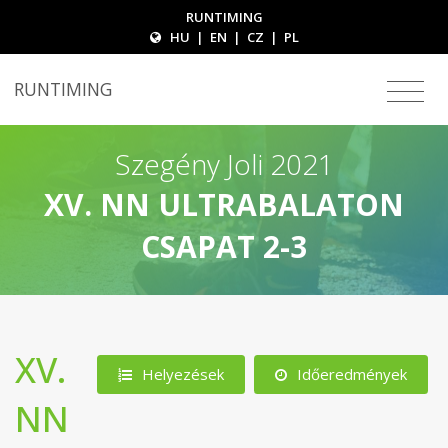
RUNTIMING
HU
|
EN
|
CZ
|
PL
RUNTIMING
Szegény Joli 2021
XV. NN ULTRABALATON
CSAPAT 2-3
XV.
Helyezések
Időeredmények
NN