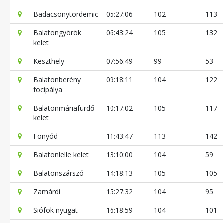
Badacsonytördemic
05:27:06
102
113
Balatongyörök
06:43:24
105
132
kelet
Keszthely
07:56:49
99
53
Balatonberény
09:18:11
104
122
focipálya
Balatonmáriafürdő
10:17:02
105
117
kelet
Fonyód
11:43:47
113
142
Balatonlelle kelet
13:10:00
104
59
Balatonszárszó
14:18:13
105
105
Zamárdi
15:27:32
104
95
Siófok nyugat
16:18:59
104
101