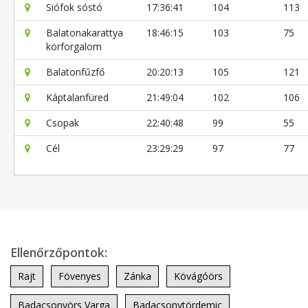
Siófok sóstó
17:36:41
104
113
Balatonakarattya
18:46:15
103
75
körforgalom
Balatonfűzfő
20:20:13
105
121
Káptalanfüred
21:49:04
102
106
Csopak
22:40:48
99
55
Cél
23:29:29
97
77
Ellenőrzőpontok:
Rajt
Fövenyes
Zánka
Kövágóörs
Badacsonyörs Varga
Badacsonytördemic