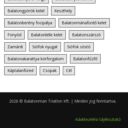
Balatongyörök kelet
Keszthely
Balatonberény focipálya
Balatonmáriafürdő kelet
Fonyód
Balatonlelle kelet
Balatonszárszó
Zamárdi
Siófok nyugat
Siófok sóstó
Balatonakarattya körforgalom
Balatonfűzfő
Káptalanfüred
Csopak
Cél
2026 © Balatonman Triatlon Kft. | Minden jog fenntartva.
0.059
Adatkezelési tájékoztató