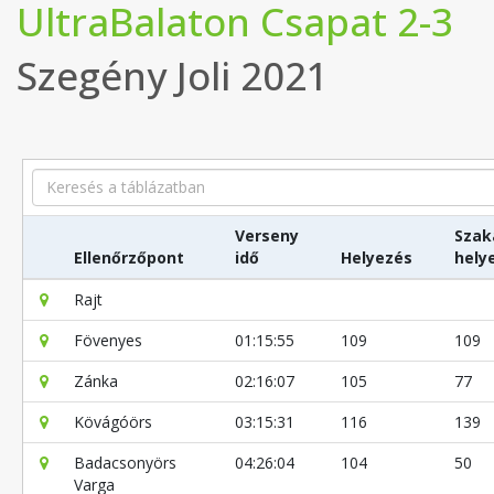
UltraBalaton Csapat 2-3
Szegény Joli 2021
Search
Verseny
Szak
Ellenőrzőpont
idő
Helyezés
hely
Rajt
Fövenyes
01:15:55
109
109
Zánka
02:16:07
105
77
Kövágóörs
03:15:31
116
139
Badacsonyörs
04:26:04
104
50
Varga